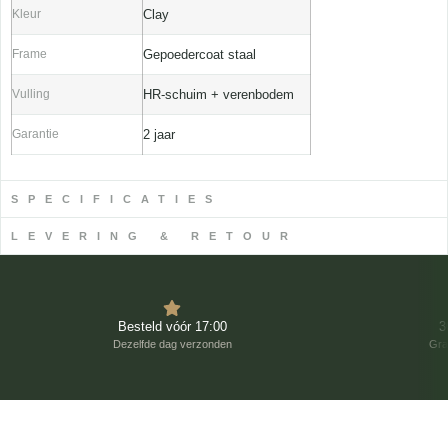
Kleur
Clay
Frame
Gepoedercoat staal
Vulling
HR-schuim + verenbodem
Garantie
2 jaar
SPECIFICATIES
LEVERING & RETOUR
Besteld vóór 17:00
3
Dezelfde dag verzonden
Gra