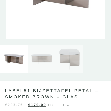
LABEL51 BIJZETTAFEL PETAL –
SMOKED BROWN – GLAS
€
223,75
€
179,00
INCL B.T.W