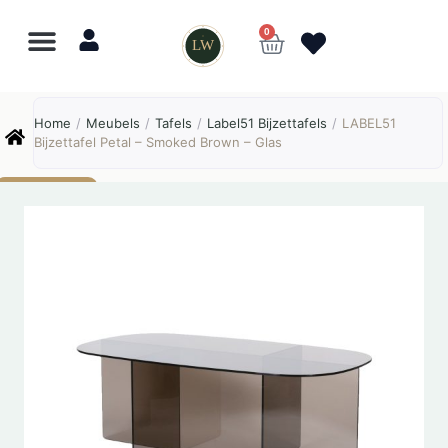
0
LW
Lewo
⎯
✕
Home
/
Meubels
/
Tafels
/
Label51 Bijzettafels
/
LABEL51
Online
Bijzettafel Petal – Smoked Brown – Glas
AANBIEDING!