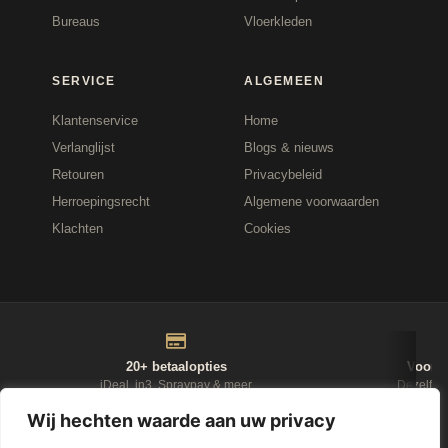
Bureaus
Vloerkleden
SERVICE
ALGEMEEN
Klantenservice
Home
Verlanglijst
Blogs & nieuws
Retouren
Privacybeleid
Herroepingsrecht
Algemene voorwaarden
Klachten
Cookies
20+ betaalopties
Voor 1
iDeal, in3, Spraypay & meer
Dezelfde
Wij hechten waarde aan uw privacy