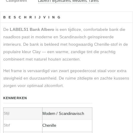
Label51 Bijzettafels
,
Meubels
,
Tafels
Categorieën
BESCHRIJVING
De
LABEL51 Bank Albero
is een tijdloze, comfortabele bank die
naadloos past in moderne en Scandinavisch geïnspireerde
interieurs. De bank is bekleed met hoogwaardig Chenille-stof in de
populaire kleur Clay — een warme, zandige tint die prachtig
combineert met naturel houten accenten.
Het frame is vervaardigd van zwart gepoedercoat staal voor extra
stevigheid en duurzaamheid. De ruime zitdiepte en zachte kussens
zorgen voor optimaal zitcomfort.
KENMERKEN
Stijl
Modern / Scandinavisch
Stof
Chenille