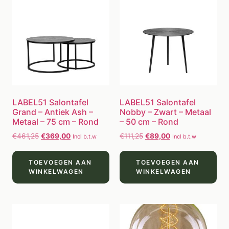
LABEL51 Salontafel
LABEL51 Salontafel
Grand – Antiek Ash –
Nobby – Zwart – Metaal
Metaal – 75 cm – Rond
– 50 cm – Rond
€
461,25
€
369,00
€
111,25
€
89,00
Incl b.t.w
Incl b.t.w
TOEVOEGEN AAN
TOEVOEGEN AAN
WINKELWAGEN
WINKELWAGEN