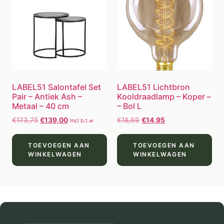
LABEL51 Salontafel Set
LABEL51 Lichtbron
Pair – Antiek Ash –
Kooldraadlamp – Koper –
Metaal – 40 cm
– Bol L
€
173,75
€
139,00
€
18,69
€
14,95
Incl b.t.w
TOEVOEGEN AAN
TOEVOEGEN AAN
WINKELWAGEN
WINKELWAGEN