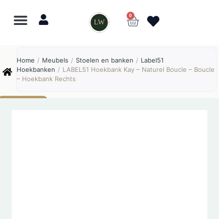
0
LW
Lewo
⎯
✕
Home
/
Meubels
/
Stoelen en banken
/
Label51
Online
Hoekbanken
/
LABEL51 Hoekbank Kay – Naturel Boucle – Boucle
– Hoekbank Rechts
AANBIEDING!