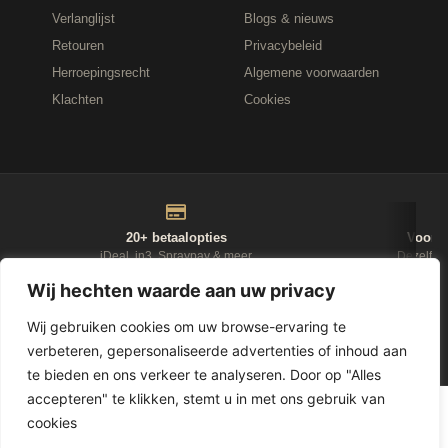
Verlanglijst
Blogs & nieuws
Retouren
Privacybeleid
Herroepingsrecht
Algemene voorwaarden
Klachten
Cookies
20+ betaalopties
Voor 1
iDeal, in3, Spraypay & meer
Dezelfde
Wij hechten waarde aan uw privacy
NIEUWSBRIEF
Wij gebruiken cookies om uw browse-ervaring te
verbeteren, gepersonaliseerde advertenties of inhoud aan
D-Fokker
te bieden en ons verkeer te analyseren. Door op "Alles
accepteren" te klikken, stemt u in met ons gebruik van
© 2026
Leasewonen.nl
— Meubels op afbetaling
cookies