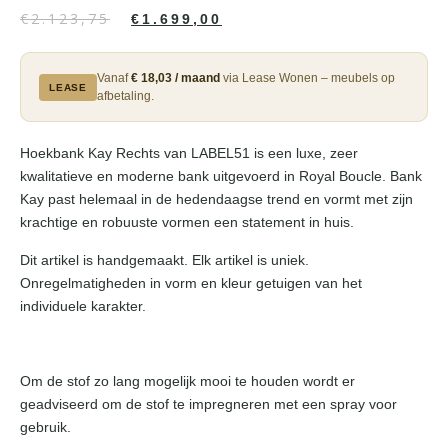
€
2.123,75
€
1.699,00
Vanaf
€ 18,03 / maand
via Lease Wonen – meubels op
LEASE
afbetaling.
Hoekbank Kay Rechts van LABEL51 is een luxe, zeer
kwalitatieve en moderne bank uitgevoerd in Royal Boucle. Bank
Kay past helemaal in de hedendaagse trend en vormt met zijn
krachtige en robuuste vormen een statement in huis.
Dit artikel is handgemaakt. Elk artikel is uniek.
Onregelmatigheden in vorm en kleur getuigen van het
individuele karakter.
Om de stof zo lang mogelijk mooi te houden wordt er
geadviseerd om de stof te impregneren met een spray voor
gebruik.