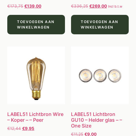
€
173,75
€
139,00
€
336,25
€
269,00
Incl b.t.w
TOEVOEGEN AAN
TOEVOEGEN AAN
WINKELWAGEN
WINKELWAGEN
LABEL51 Lichtbron Wire
LABEL51 Lichtbron
– Koper – – Peer
GU10 – Helder glas – –
One Size
€
12,44
€
9,95
€
11,25
€
9,00