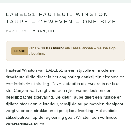
LABEL51 FAUTEUIL WINSTON –
TAUPE – GEWEVEN – ONE SIZE
€
461,25
€
369,00
Vanaf
€ 18,03 / maand
via Lease Wonen – meubels op
LEASE
afbetaling.
Fauteuil Winston van LABEL51 is een stijlvolle en moderne
draaifauteuil die direct in het oog springt dankzij zijn elegante en
comfortabele uitstraling. Deze fauteuil is uitgevoerd in de luxe
stof Canyon, wat zorgt voor een rijke, warme look en een
heerlijk zachte zitervaring. De kleur Taupe geeft een rustige en
tijdloze sfeer aan je interieur, terwijl de taupe metalen draaipoot
zorgt voor een strakke en eigentijdse afwerking. Het subtiele
stikselpatroon op de rugleuning geeft Winston een verfijnde,
karakteristieke touch.