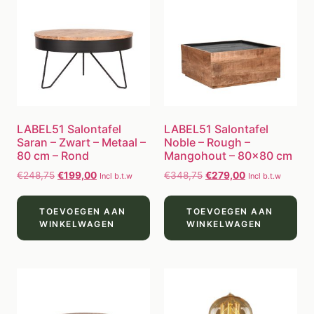
LABEL51 Salontafel
LABEL51 Salontafel
Saran – Zwart – Metaal –
Noble – Rough –
80 cm – Rond
Mangohout – 80×80 cm
€
248,75
€
199,00
€
348,75
€
279,00
Incl b.t.w
Incl b.t.w
TOEVOEGEN AAN
TOEVOEGEN AAN
WINKELWAGEN
WINKELWAGEN