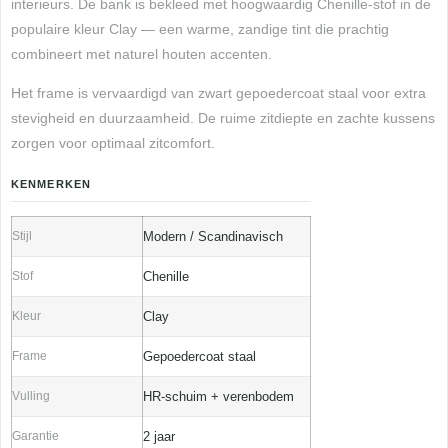
interieurs. De bank is bekleed met hoogwaardig Chenille-stof in de
populaire kleur Clay — een warme, zandige tint die prachtig
combineert met naturel houten accenten.
Het frame is vervaardigd van zwart gepoedercoat staal voor extra
stevigheid en duurzaamheid. De ruime zitdiepte en zachte kussens
zorgen voor optimaal zitcomfort.
KENMERKEN
Stijl
Modern / Scandinavisch
Stof
Chenille
Kleur
Clay
Frame
Gepoedercoat staal
Vulling
HR-schuim + verenbodem
Garantie
2 jaar