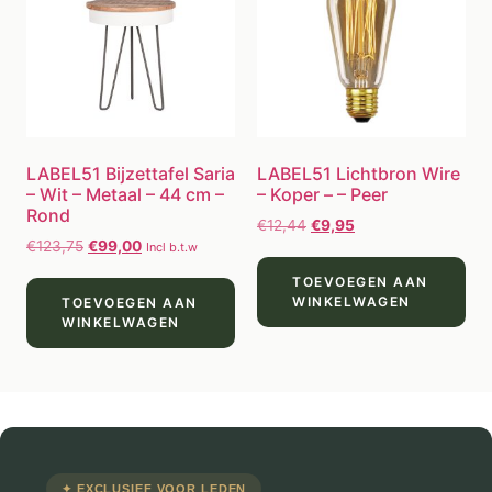
LABEL51 Bijzettafel Saria
LABEL51 Lichtbron Wire
– Wit – Metaal – 44 cm –
– Koper – – Peer
Rond
€
12,44
€
9,95
€
123,75
€
99,00
Incl b.t.w
TOEVOEGEN AAN
WINKELWAGEN
TOEVOEGEN AAN
WINKELWAGEN
✦ EXCLUSIEF VOOR LEDEN