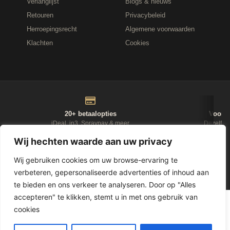
Verlanglijst
Blogs & nieuws
Retouren
Privacybeleid
Herroepingsrecht
Algemene voorwaarden
Klachten
Cookies
20+ betaalopties
Voor 1
iDeal, in3, Spraypay & meer
Dezelfde
Wij hechten waarde aan uw privacy
NIEUWSBRIEF
Wij gebruiken cookies om uw browse-ervaring te
verbeteren, gepersonaliseerde advertenties of inhoud aan
D-Fokker
te bieden en ons verkeer te analyseren. Door op "Alles
accepteren" te klikken, stemt u in met ons gebruik van
© 2026
Leasewonen.nl
— Meubels op afbetaling
cookies
1