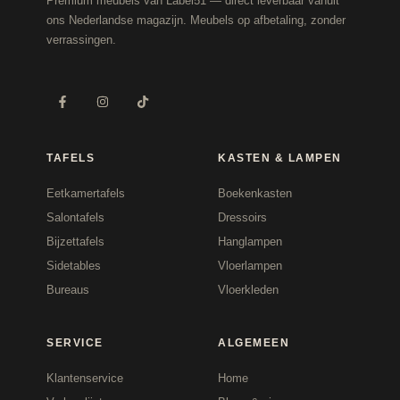
Premium meubels van Label51 — direct leverbaar vanuit
ons Nederlandse magazijn. Meubels op afbetaling, zonder
verrassingen.
TAFELS
KASTEN & LAMPEN
Eetkamertafels
Boekenkasten
Salontafels
Dressoirs
Bijzettafels
Hanglampen
Sidetables
Vloerlampen
Bureaus
Vloerkleden
SERVICE
ALGEMEEN
Klantenservice
Home