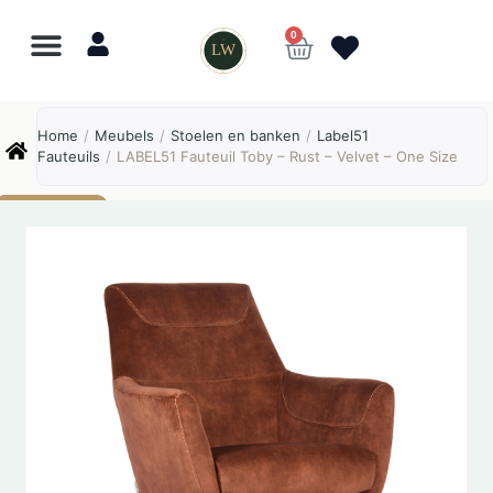
0
LW
Lewo
⎯
✕
Home
/
Meubels
/
Stoelen en banken
/
Label51
Online
Fauteuils
/
LABEL51 Fauteuil Toby – Rust – Velvet – One Size
AANBIEDING!