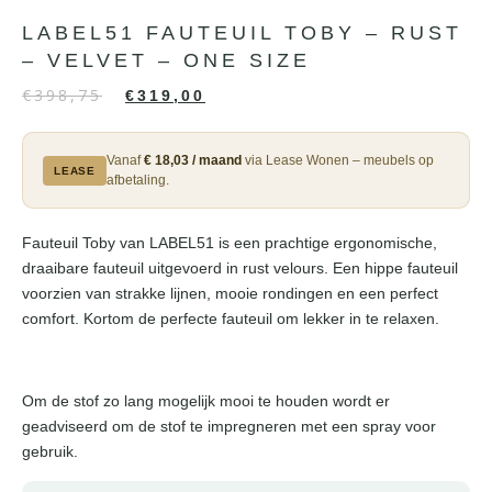
LABEL51 FAUTEUIL TOBY – RUST
– VELVET – ONE SIZE
€
398,75
€
319,00
Vanaf
€ 18,03 / maand
via Lease Wonen – meubels op
LEASE
afbetaling.
Fauteuil Toby van LABEL51 is een prachtige ergonomische,
draaibare fauteuil uitgevoerd in rust velours. Een hippe fauteuil
voorzien van strakke lijnen, mooie rondingen en een perfect
comfort. Kortom de perfecte fauteuil om lekker in te relaxen.
Om de stof zo lang mogelijk mooi te houden wordt er
geadviseerd om de stof te impregneren met een spray voor
gebruik.