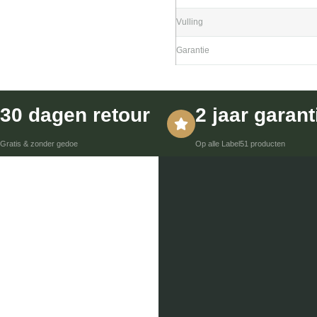
Vulling
Garantie
30 dagen retour
2 jaar garant
Gratis & zonder gedoe
Op alle Label51 producten