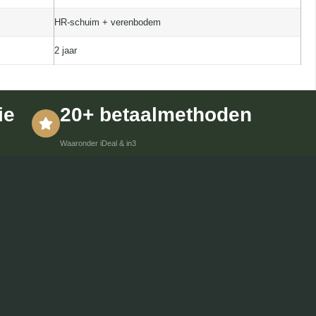
HR-schuim + verenbodem
2 jaar
ie
20+ betaalmethoden
Waaronder iDeal & in3