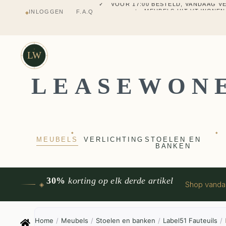
✓ MEUBELS UIT VT WONEN
INLOGGEN
F.A.Q
◆
✓ VERZENDING UIT NEDERLANDS M
✓ 2 JAAR FABRIEKSGARANTI
✓ VOOR 17:00 BESTELD, VANDAAG 
✓ MEUBELS UIT VT WONEN
LW
LEASEWON
◆
◆
MEUBELS
VERLICHTING
STOELEN EN
BANKEN
30%
korting op elk derde artikel
Shop vand
◈
Home
/
Meubels
/
Stoelen en banken
/
Label51 Fauteuils
/