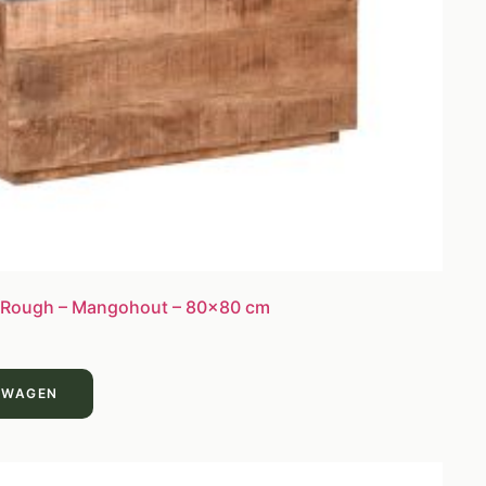
– Rough – Mangohout – 80×80 cm
LWAGEN