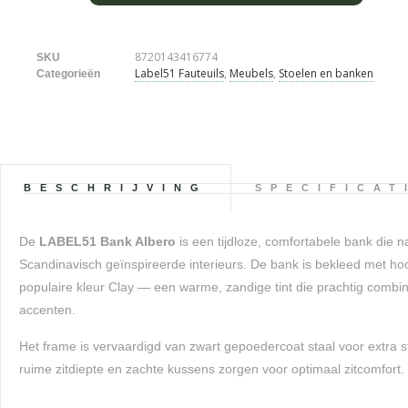
8720143416774
SKU
Label51 Fauteuils
,
Meubels
,
Stoelen en banken
Categorieën
BESCHRIJVING
SPECIFICAT
De
LABEL51 Bank Albero
is een tijdloze, comfortabele bank die 
Scandinavisch geïnspireerde interieurs. De bank is bekleed met hoo
populaire kleur Clay — een warme, zandige tint die prachtig combi
accenten.
Het frame is vervaardigd van zwart gepoedercoat staal voor extra 
ruime zitdiepte en zachte kussens zorgen voor optimaal zitcomfort.