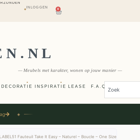
INLOGGEN
AGAZIJN
0
◆
E
VERZONDEN
EN.NL
— Meubels met karakter, wonen op jouw manier —
◆
◆
DECORATIE
INSPIRATIE
LEASE
F.A.Q
aag
◈
LABEL51 Fauteuil Take It Easy – Naturel – Boucle – One Size