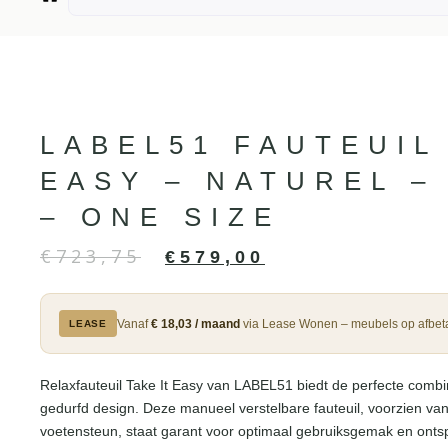
LABEL51 FAUTEUIL
EASY – NATUREL –
– ONE SIZE
€
723,75
€
579,00
Vanaf
€ 18,03 / maand
via Lease Wonen – meubels op afbeta
LEASE
Relaxfauteuil Take It Easy van LABEL51 biedt de perfecte combina
gedurfd design. Deze manueel verstelbare fauteuil, voorzien van
voetensteun, staat garant voor optimaal gebruiksgemak en onts