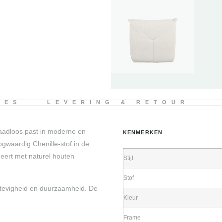
IES
LEVERING & RETOUR
naadloos past in moderne en
KENMERKEN
gwaardig Chenille-stof in de
neert met naturel houten
Stijl
Stof
stevigheid en duurzaamheid. De
Kleur
Frame