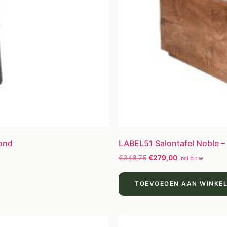
Rond
LABEL51 Salontafel Noble 
€
348,75
€
279,00
Incl b.t.w
TOEVOEGEN AAN WINKE