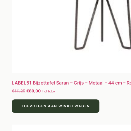
LABEL51 Bijzettafel Saran – Grijs – Metaal – 44 cm – 
€
111,25
€
89,00
Incl b.t.w
TOEVOEGEN AAN WINKELWAGEN