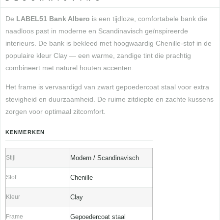
De
LABEL51 Bank Albero
is een tijdloze, comfortabele bank die
naadloos past in moderne en Scandinavisch geïnspireerde
interieurs. De bank is bekleed met hoogwaardig Chenille-stof in de
populaire kleur Clay — een warme, zandige tint die prachtig
combineert met naturel houten accenten.
Het frame is vervaardigd van zwart gepoedercoat staal voor extra
stevigheid en duurzaamheid. De ruime zitdiepte en zachte kussens
zorgen voor optimaal zitcomfort.
KENMERKEN
Stijl
Modern / Scandinavisch
Stof
Chenille
Kleur
Clay
Frame
Gepoedercoat staal