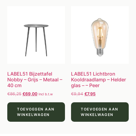
LABEL51 Bijzettafel
LABEL51 Lichtbron
Nobby – Grijs – Metaal –
Kooldraadlamp – Helder
40 cm
glas – – Peer
€
86,25
€
69,00
€
9,94
€
7,95
Incl b.t.w
TOEVOEGEN AAN
TOEVOEGEN AAN
WINKELWAGEN
WINKELWAGEN