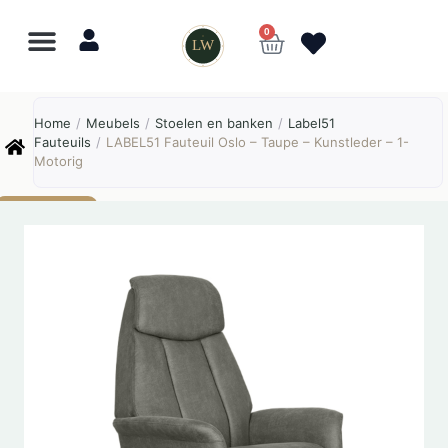
0
LW
Lewo
⎯
✕
Home
/
Meubels
/
Stoelen en banken
/
Label51
Online
Fauteuils
/
LABEL51 Fauteuil Oslo – Taupe – Kunstleder – 1-
Motorig
AANBIEDING!