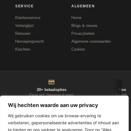
SERVICE
ALGEMEEN
Klantenservice
Home
Verlanglijst
Blogs & nieuws
Retouren
Privacybeleid
Herroepingsrecht
Algemene voorwaarden
Klachten
Cookies
20+ betaalopties
Voor 1
iDeal, in3, Spraypay & meer
Dezelfde
Wij hechten waarde aan uw privacy
NIEUWSBRIEF
Wij gebruiken cookies om uw browse-ervaring te
verbeteren, gepersonaliseerde advertenties of inhoud aan
D-Fokker
te bieden en ons verkeer te analyseren. Door op "Alles