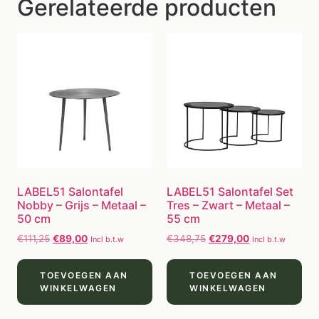
Gerelateerde producten
LABEL51 Salontafel
LABEL51 Salontafel Set
Nobby – Grijs – Metaal –
Tres – Zwart – Metaal –
50 cm
55 cm
€
111,25
€
89,00
€
348,75
€
279,00
Incl b.t.w
Incl b.t.w
TOEVOEGEN AAN
TOEVOEGEN AAN
WINKELWAGEN
WINKELWAGEN