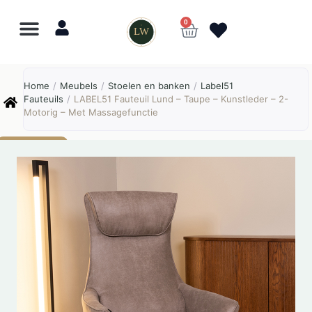
0
LW
Lewo
⎯
✕
Home
/
Meubels
/
Stoelen en banken
/
Label51
Online
Fauteuils
/
LABEL51 Fauteuil Lund – Taupe – Kunstleder – 2-
Motorig – Met Massagefunctie
AANBIEDING!