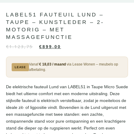
LABEL51 FAUTEUIL LUND –
TAUPE – KUNSTLEDER – 2-
MOTORIG – MET
MASSAGEFUNCTIE
€
1.123,75
€
899,00
Vanaf
€ 18,03 / maand
via Lease Wonen – meubels op
LEASE
afbetaling.
De elektrische fauteuil Lund van LABEL51 in Taupe Micro Suede
biedt het ultieme comfort met een moderne uitstraling. Deze
stijlvolle fauteuil is elektrisch verstelbaar, zodat je moeiteloos de
ideale zit- of ligpositie vindt. Bovendien is de Lund uitgerust met
een massagefunctie met twee standen: een zachte,
ontspannende stand voor pure ontspanning en een krachtigere
stand die dieper op de rugspieren werkt. Perfect om even