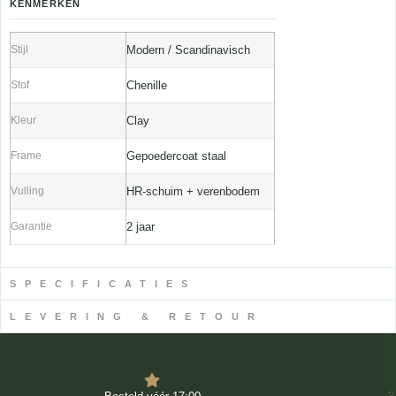
KENMERKEN
Stijl
Modern / Scandinavisch
Stof
Chenille
Kleur
Clay
Frame
Gepoedercoat staal
Vulling
HR-schuim + verenbodem
Garantie
2 jaar
SPECIFICATIES
LEVERING & RETOUR