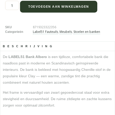
TOEVOEGEN AAN WINKELWAGEN
8719323322356
SKU
Label51 Fauteuils
,
Meubels
,
Stoelen en banken
Categorieën
BESCHRIJVING
De
LABEL51 Bank Albero
is een tijdloze, comfortabele bank die
naadloos past in moderne en Scandinavisch geïnspireerde
interieurs. De bank is bekleed met hoogwaardig Chenille-stof in de
populaire kleur Clay — een warme, zandige tint die prachtig
combineert met naturel houten accenten.
Het frame is vervaardigd van zwart gepoedercoat staal voor extra
stevigheid en duurzaamheid. De ruime zitdiepte en zachte kussens
zorgen voor optimaal zitcomfort.