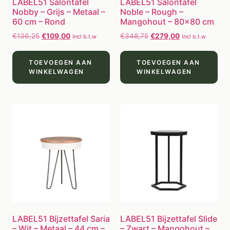
LABEL51 Salontafel
LABEL51 Salontafel
Nobby – Grijs – Metaal –
Noble – Rough –
60 cm – Rond
Mangohout – 80×80 cm
€
136,25
€
109,00
€
348,75
€
279,00
Incl b.t.w
Incl b.t.w
TOEVOEGEN AAN
TOEVOEGEN AAN
WINKELWAGEN
WINKELWAGEN
LABEL51 Bijzettafel Saria
LABEL51 Bijzettafel Slide
– Wit – Metaal – 44 cm –
– Zwart – Mangohout –