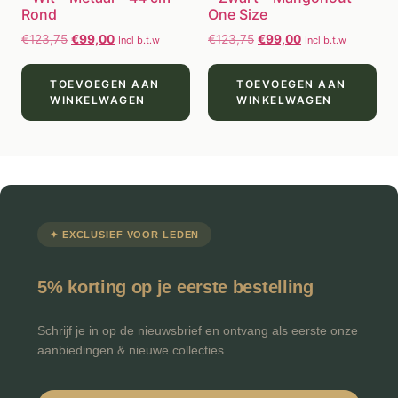
Rond
One Size
€
123,75
€
99,00
€
123,75
€
99,00
Incl b.t.w
Incl b.t.w
TOEVOEGEN AAN
TOEVOEGEN AAN
WINKELWAGEN
WINKELWAGEN
✦ EXCLUSIEF VOOR LEDEN
5% korting op je eerste bestelling
Schrijf je in op de nieuwsbrief en ontvang als eerste onze
aanbiedingen & nieuwe collecties.