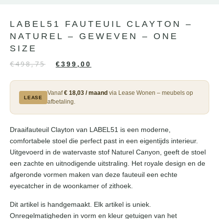
LABEL51 FAUTEUIL CLAYTON –
NATUREL – GEWEVEN – ONE
SIZE
€
498,75
€
399,00
Vanaf
€ 18,03 / maand
via Lease Wonen – meubels op
LEASE
afbetaling.
Draaifauteuil Clayton van LABEL51 is een moderne,
comfortabele stoel die perfect past in een eigentijds interieur.
Uitgevoerd in de watervaste stof Naturel Canyon, geeft de stoel
een zachte en uitnodigende uitstraling. Het royale design en de
afgeronde vormen maken van deze fauteuil een echte
eyecatcher in de woonkamer of zithoek.
Dit artikel is handgemaakt. Elk artikel is uniek.
Onregelmatigheden in vorm en kleur getuigen van het