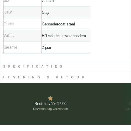
Stof
Chenille
Kleur
Clay
Frame
Gepoedercoat staal
Vulling
HR-schuim + verenbodem
Garantie
2 jaar
SPECIFICATIES
LEVERING & RETOUR
Besteld vóór 17:00
3
Dezelfde dag verzonden
Gra