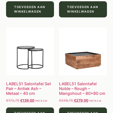
TOEVOEGEN AAN
TOEVOEGEN AAN
WINKELWAGEN
WINKELWAGEN
LABEL51 Salontafel Set
LABEL51 Salontafel
Pair – Antiek Ash –
Noble – Rough –
Metaal – 40 cm
Mangohout – 80×80 cm
€
173,75
€
139,00
€
348,75
€
279,00
Incl b.t.w
Incl b.t.w