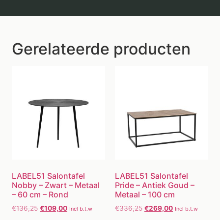
Gerelateerde producten
LABEL51 Salontafel
LABEL51 Salontafel
Nobby – Zwart – Metaal
Pride – Antiek Goud –
– 60 cm – Rond
Metaal – 100 cm
€
136,25
€
109,00
€
336,25
€
269,00
Incl b.t.w
Incl b.t.w