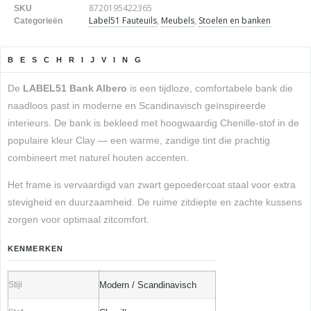
8720195422365
SKU
Label51 Fauteuils
,
Meubels
,
Stoelen en banken
Categorieën
BESCHRIJVING
De
LABEL51 Bank Albero
is een tijdloze, comfortabele bank die
naadloos past in moderne en Scandinavisch geïnspireerde
interieurs. De bank is bekleed met hoogwaardig Chenille-stof in de
populaire kleur Clay — een warme, zandige tint die prachtig
combineert met naturel houten accenten.
Het frame is vervaardigd van zwart gepoedercoat staal voor extra
stevigheid en duurzaamheid. De ruime zitdiepte en zachte kussens
zorgen voor optimaal zitcomfort.
KENMERKEN
Stijl
Modern / Scandinavisch