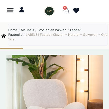
0
LW
Lewo
⎯
✕
Home
/
Meubels
/
Stoelen en banken
/
Label51
Online
Fauteuils
/
LABEL51 Fauteuil Clayton – Naturel – Geweven – One
Size
AANBIEDING!