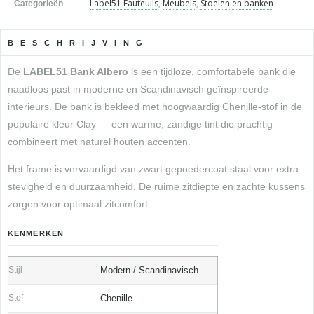
Label51 Fauteuils
,
Meubels
,
Stoelen en banken
Categorieën
BESCHRIJVING
De
LABEL51 Bank Albero
is een tijdloze, comfortabele bank die
naadloos past in moderne en Scandinavisch geïnspireerde
interieurs. De bank is bekleed met hoogwaardig Chenille-stof in de
populaire kleur Clay — een warme, zandige tint die prachtig
combineert met naturel houten accenten.
Het frame is vervaardigd van zwart gepoedercoat staal voor extra
stevigheid en duurzaamheid. De ruime zitdiepte en zachte kussens
zorgen voor optimaal zitcomfort.
KENMERKEN
Stijl
Modern / Scandinavisch
Stof
Chenille