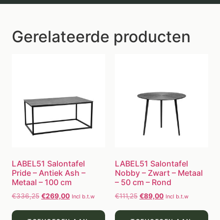
Gerelateerde producten
LABEL51 Salontafel
LABEL51 Salontafel
Pride – Antiek Ash –
Nobby – Zwart – Metaal
Metaal – 100 cm
– 50 cm – Rond
€
336,25
€
269,00
€
111,25
€
89,00
Incl b.t.w
Incl b.t.w