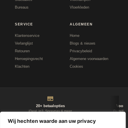
Bureaus
Vloerkleden
SERVICE
ALGEMEEN
Klantenservice
Home
Verlanglijst
Blogs & nieuws
Retouren
Privacybeleid
Herroepingsrecht
Algemene voorwaarden
Klachten
Cookies
20+ betaalopties
Voor 1
iDeal, in3, Spraypay & meer
Dezelfde
Wij hechten waarde aan uw privacy