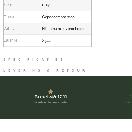
Kleur
Clay
Frame
Gepoedercoat staal
Vulling
HR-schuim + verenbodem
Garantie
2 jaar
SPECIFICATIES
LEVERING & RETOUR
Besteld vóór 17:00
3
Dezelfde dag verzonden
Gra