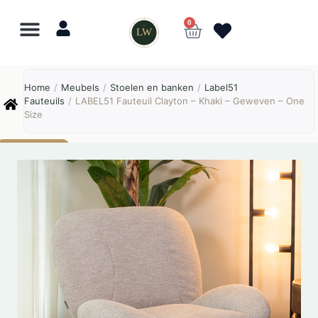
0
LW
Lewo
⎯
✕
Home
/
Meubels
/
Stoelen en banken
/
Label51
Online
Fauteuils
/
LABEL51 Fauteuil Clayton – Khaki – Geweven – One
Size
AANBIEDING!