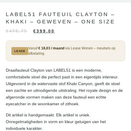
LABEL51 FAUTEUIL CLAYTON –
KHAKI – GEWEVEN – ONE SIZE
€
498,75
€
399,00
Vanaf
€ 18,03 / maand
via Lease Wonen – meubels op
LEASE
afbetaling.
Draaifauteuil Clayton van LABEL51 is een moderne,
comfortabele stoel die perfect past in een eigentijds interieur.
Uitgevoerd in de watervaste stof Khaki Canyon, geeft de stoel
een zachte en uitnodigende uitstraling. Het royale design en de
afgeronde vormen maken van deze fauteuil een echte
eyecatcher in de woonkamer of zithoek.
Dit artikel is handgemaakt. Elk artikel is uniek.
Onregelmatigheden in vorm en kleur getuigen van het
individuele karakter.