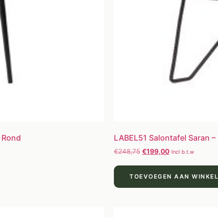
– Rond
LABEL51 Salontafel Saran –
€
248,75
€
199,00
Incl b.t.w
TOEVOEGEN AAN WINKE