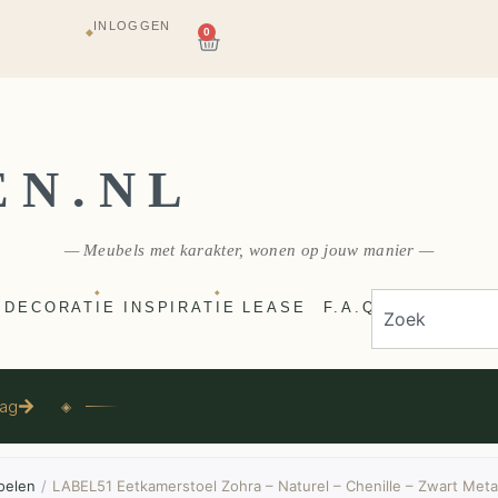
INLOGGEN
AGAZIJN
0
◆
E
VERZONDEN
EN.NL
— Meubels met karakter, wonen op jouw manier —
◆
◆
DECORATIE
INSPIRATIE
LEASE
F.A.Q
aag
◈
oelen
/
LABEL51 Eetkamerstoel Zohra – Naturel – Chenille – Zwart Met