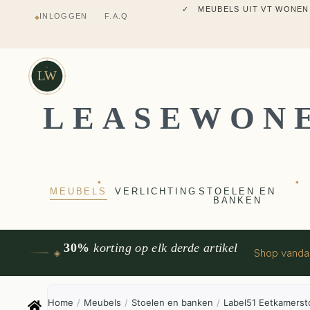
✓ MEUBELS UIT VT WONEN
INLOGGEN
F.A.Q
◆
✓ VERZENDING UIT NEDERLANDS M
✓ 2 JAAR FABRIEKSGARANTI
✓ VOOR 17:00 BESTELD, VANDAAG 
✓ MEUBELS UIT VT WONEN
LW
LEASEWON
◆
◆
MEUBELS
VERLICHTING
STOELEN EN
BANKEN
30%
korting op elk derde artikel
Shop vand
◈
Home
/
Meubels
/
Stoelen en banken
/
Label51 Eetkamerst