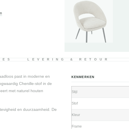
en
IES
LEVERING & RETOUR
naadloos past in moderne en
KENMERKEN
gwaardig Chenille-stof in de
neert met naturel houten
Stijl
Stof
stevigheid en duurzaamheid. De
Kleur
Frame