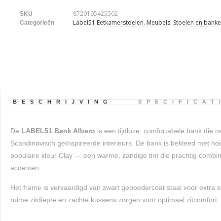
8720195425502
SKU
Label51 Eetkamerstoelen
,
Meubels
,
Stoelen en bank
Categorieën
BESCHRIJVING
SPECIFICAT
De
LABEL51 Bank Albero
is een tijdloze, comfortabele bank die 
Scandinavisch geïnspireerde interieurs. De bank is bekleed met hoo
populaire kleur Clay — een warme, zandige tint die prachtig combi
accenten.
Het frame is vervaardigd van zwart gepoedercoat staal voor extra 
ruime zitdiepte en zachte kussens zorgen voor optimaal zitcomfort.