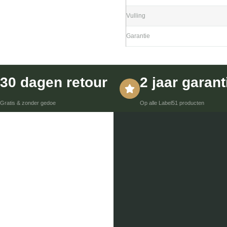
Vulling
Garantie
30 dagen retour
2 jaar garant
Gratis & zonder gedoe
Op alle Label51 producten