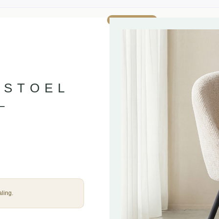
AANBIEDING!
RSTOEL
–
ling.