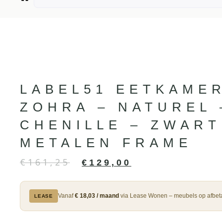
LABEL51 EETKAME
ZOHRA – NATUREL 
CHENILLE – ZWART
METALEN FRAME
€
161,25
€
129,00
Vanaf
€ 18,03 / maand
via Lease Wonen – meubels op afbeta
LEASE