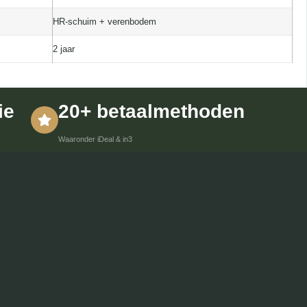
HR-schuim + verenbodem
2 jaar
ie
20+ betaalmethoden
Waaronder iDeal & in3