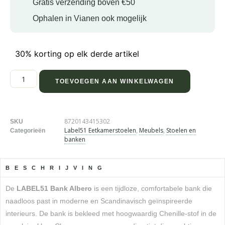
Gratis verzending boven €50
Ophalen in Vianen ook mogelijk
30% korting op elk derde artikel
TOEVOEGEN AAN WINKELWAGEN
8720143415302
SKU
Label51 Eetkamerstoelen
,
Meubels
,
Stoelen en
Categorieën
banken
BESCHRIJVING
De
LABEL51 Bank Albero
is een tijdloze, comfortabele bank die
naadloos past in moderne en Scandinavisch geïnspireerde
interieurs. De bank is bekleed met hoogwaardig Chenille-stof in de