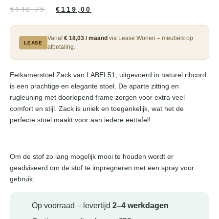
€
148,75
€
119,00
Vanaf
€ 18,03 / maand
via Lease Wonen – meubels op
LEASE
afbetaling.
Eetkamerstoel Zack van LABEL51, uitgevoerd in naturel ribcord
is een prachtige en elegante stoel. De aparte zitting en
rugleuning met doorlopend frame zorgen voor extra veel
comfort en stijl. Zack is uniek en toegankelijk, wat het de
perfecte stoel maakt voor aan iedere eettafel!
Om de stof zo lang mogelijk mooi te houden wordt er
geadviseerd om de stof te impregneren met een spray voor
gebruik.
Op voorraad – levertijd
2–4 werkdagen