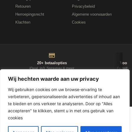
Retouren
Privacybeleid
Herroepingsrecht
Algemene voorwaarden
Klachten
Cookies
20+ betaalopties
Voor 1
iDeal, in3, Spraypay & meer
Dezelfde
Wij hechten waarde aan uw privacy
NIEUWSBRIEF
Wij gebruiken cookies om uw browse-ervaring te
verbeteren, gepersonaliseerde advertenties of inhoud aan
D-Fokker
te bieden en ons verkeer te analyseren. Door op "Alles
accepteren" te klikken, stemt u in met ons gebruik van
© 2026
Leasewonen.nl
— Meubels op afbetaling
cookies
1