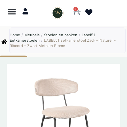
0
LW
Lewo
⎯
✕
Home
/
Meubels
/
Stoelen en banken
/
Label51
Online
Eetkamerstoelen
/
LABEL51 Eetkamerstoel Zack – Naturel –
Ribcord – Zwart Metalen Frame
AANBIEDING!