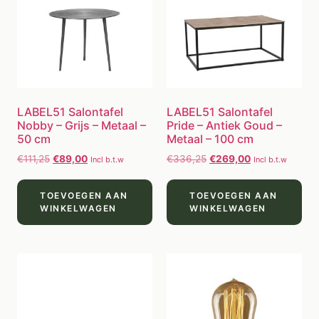
LABEL51 Salontafel
LABEL51 Salontafel
Nobby – Grijs – Metaal –
Pride – Antiek Goud –
50 cm
Metaal – 100 cm
€
111,25
€
89,00
€
336,25
€
269,00
Incl b.t.w
Incl b.t.w
TOEVOEGEN AAN
TOEVOEGEN AAN
WINKELWAGEN
WINKELWAGEN