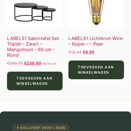
LABEL51 Salontafel Set
LABEL51 Lichtbron Wire
Triplet – Zwart –
– Koper – – Peer
Mangohout – 60 cm –
€
12,44
€
9,95
Rond
€
298,75
€
239,00
Incl b.t.w
TOEVOEGEN AAN
WINKELWAGEN
TOEVOEGEN AAN
WINKELWAGEN
✦ EXCLUSIEF VOOR LEDEN