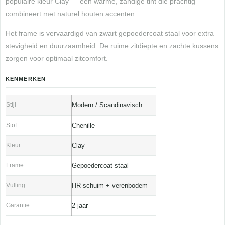
populaire kleur Clay — een warme, zandige tint die prachtig
combineert met naturel houten accenten.
Het frame is vervaardigd van zwart gepoedercoat staal voor extra
stevigheid en duurzaamheid. De ruime zitdiepte en zachte kussens
zorgen voor optimaal zitcomfort.
KENMERKEN
Stijl
Modern / Scandinavisch
Stof
Chenille
Kleur
Clay
Frame
Gepoedercoat staal
Vulling
HR-schuim + verenbodem
Garantie
2 jaar