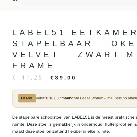
LABEL51 EETKAME
STAPELBAAR – OKE
VELVET – ZWART 
FRAME
€
111,25
€
89,00
Vanaf
€ 18,03 / maand
via Lease Wonen – meubels op afbeta
LEASE
De stapelbare schoolstoel van LABEL51 is de meest praktische s
ruimte. Deze stoel is gemakkelijk in onderhoud, hufterproof en nat
maakt deze stoel ontzettend flexibel in elke ruimte.