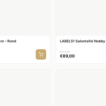
 cm – Rond
LABEL51 Salontafel Nobby –
€
111,25
€
89,00