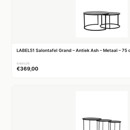
LABEL51 Salontafel Grand – Antiek Ash – Metaal – 75
€
461,25
€
369,00