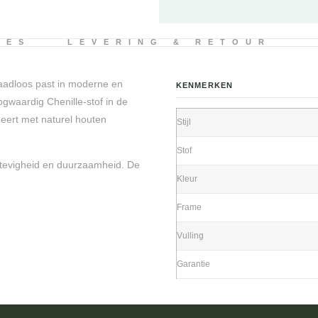
IES
LEVERING & RETOUR
naadloos past in moderne en
KENMERKEN
gwaardig Chenille-stof in de
neert met naturel houten
Stijl
Stof
stevigheid en duurzaamheid. De
Kleur
Frame
Vulling
Garantie