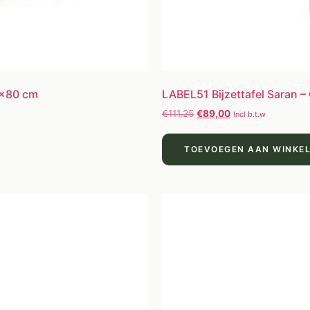
0×80 cm
LABEL51 Bijzettafel Saran – 
€
111,25
€
89,00
Incl b.t.w
TOEVOEGEN AAN WINKE