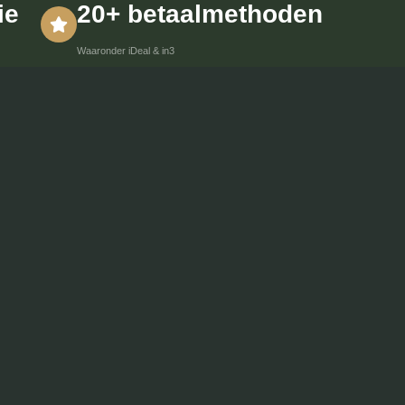
ie
20+ betaalmethoden
Waaronder iDeal & in3