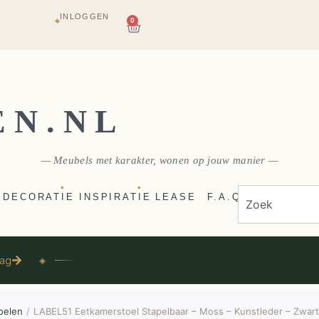
INLOGGEN
AGAZIJN
0
◆
E
VERZONDEN
EN.NL
— Meubels met karakter, wonen op jouw manier —
◆
◆
DECORATIE
INSPIRATIE
LEASE
F.A.Q
aag
◈
oelen
/
LABEL51 Eetkamerstoel Stapelbaar – Moss – Kunstleder – Zwar