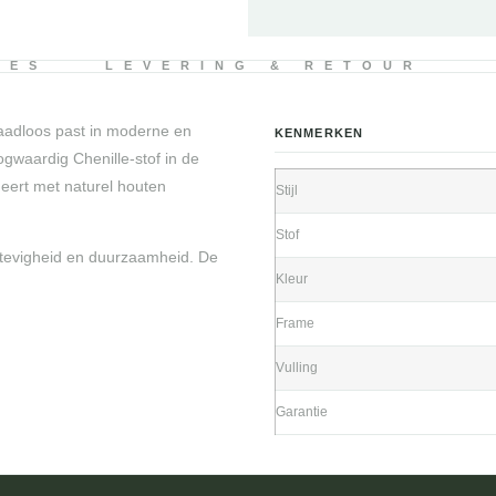
IES
LEVERING & RETOUR
naadloos past in moderne en
KENMERKEN
gwaardig Chenille-stof in de
neert met naturel houten
Stijl
Stof
stevigheid en duurzaamheid. De
Kleur
Frame
Vulling
Garantie