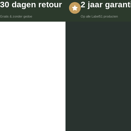
30 dagen retour
2 jaar garant
Gratis & zonder gedoe
Op alle Label51 producten