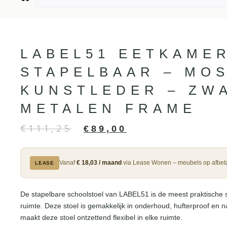
LABEL51 EETKAME
STAPELBAAR – MOS
KUNSTLEDER – ZW
METALEN FRAME
€
111,25
€
89,00
Vanaf
€ 18,03 / maand
via Lease Wonen – meubels op afbeta
LEASE
De stapelbare schoolstoel van LABEL51 is de meest praktische s
ruimte. Deze stoel is gemakkelijk in onderhoud, hufterproof en nat
maakt deze stoel ontzettend flexibel in elke ruimte.