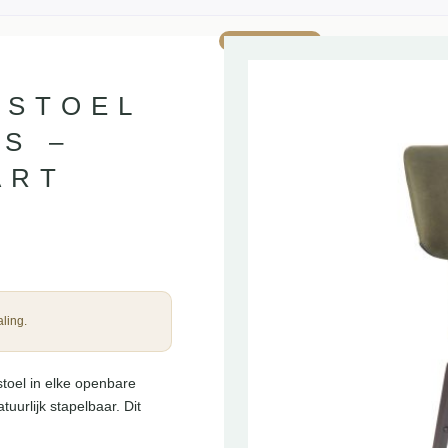
AANBIEDING!
RSTOEL
S –
ART
ling.
toel in elke openbare
uurlijk stapelbaar. Dit