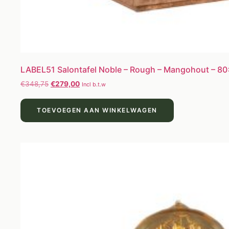
LABEL51 Salontafel Noble – Rough – Mangohout – 8
€
348,75
€
279,00
Incl b.t.w
TOEVOEGEN AAN WINKELWAGEN