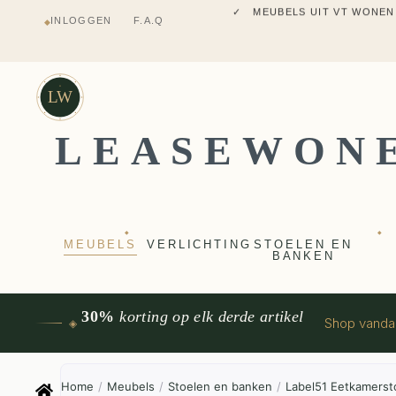
✓ MEUBELS UIT VT WONEN
INLOGGEN
F.A.Q
◆
✓ VERZENDING UIT NEDERLANDS M
✓ 2 JAAR FABRIEKSGARANTI
✓ VOOR 17:00 BESTELD, VANDAAG 
✓ MEUBELS UIT VT WONEN
LW
LEASEWON
◆
◆
MEUBELS
VERLICHTING
STOELEN EN
BANKEN
30%
korting op elk derde artikel
Shop vand
◈
Home
/
Meubels
/
Stoelen en banken
/
Label51 Eetkamerst