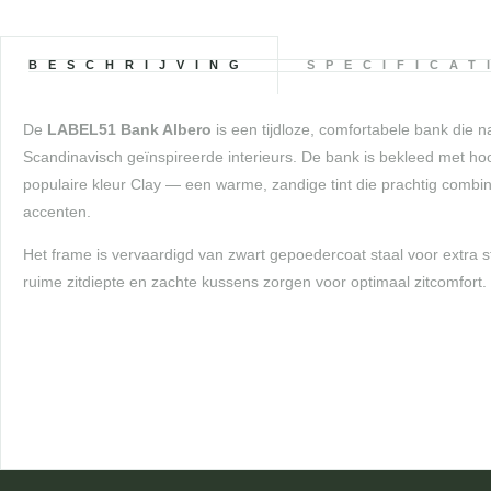
BESCHRIJVING
SPECIFICAT
De
LABEL51 Bank Albero
is een tijdloze, comfortabele bank die 
Scandinavisch geïnspireerde interieurs. De bank is bekleed met hoo
populaire kleur Clay — een warme, zandige tint die prachtig combi
accenten.
Het frame is vervaardigd van zwart gepoedercoat staal voor extra 
ruime zitdiepte en zachte kussens zorgen voor optimaal zitcomfort.