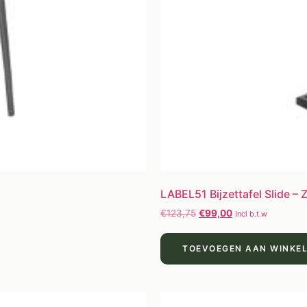
LABEL51 Bijzettafel Slide –
€
123,75
€
99,00
Incl b.t.w
TOEVOEGEN AAN WINKE