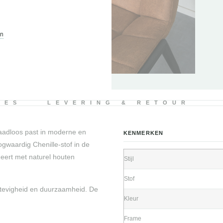
en
IES
LEVERING & RETOUR
naadloos past in moderne en
KENMERKEN
gwaardig Chenille-stof in de
neert met naturel houten
Stijl
Stof
stevigheid en duurzaamheid. De
Kleur
Frame