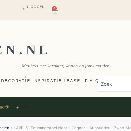
INLOGGEN
AGAZIJN
0
◆
E
VERZONDEN
EN.NL
— Meubels met karakter, wonen op jouw manier —
◆
◆
DECORATIE
INSPIRATIE
LEASE
F.A.Q
aag
◈
oelen
/
LABEL51 Eetkamerstoel Noor – Cognac – Kunstleder – Zwart M