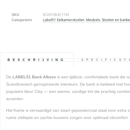
8720195411741
SKU
Label51 Eetkamerstoelen
,
Meubels
,
Stoelen en bank
Categorieën
BESCHRIJVING
SPECIFICAT
De
LABEL51 Bank Albero
is een tijdloze, comfortabele bank die 
Scandinavisch geïnspireerde interieurs. De bank is bekleed met hoo
populaire kleur Clay — een warme, zandige tint die prachtig combi
accenten.
Het frame is vervaardigd van zwart gepoedercoat staal voor extra 
ruime zitdiepte en zachte kussens zorgen voor optimaal zitcomfort.