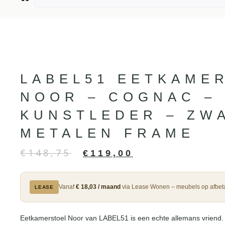
LABEL51 EETKAME
NOOR – COGNAC –
KUNSTLEDER – ZW
METALEN FRAME
€
148,75
€
119,00
Vanaf
€ 18,03 / maand
via Lease Wonen – meubels op afbeta
LEASE
Eetkamerstoel Noor van LABEL51 is een echte allemans vriend. U