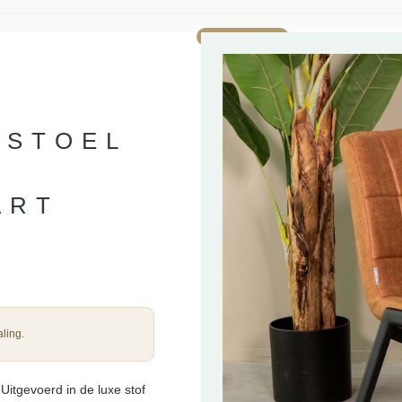
AANBIEDING!
RSTOEL
ART
ling.
itgevoerd in de luxe stof