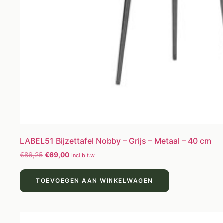
LABEL51 Bijzettafel Nobby – Grijs – Metaal – 40 cm
€
86,25
€
69,00
Incl b.t.w
TOEVOEGEN AAN WINKELWAGEN