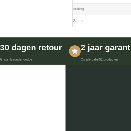
Vulling
Garantie
30 dagen retour
2 jaar garant
Gratis & zonder gedoe
Op alle Label51 producten