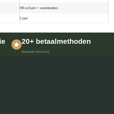
HR-schuim + verenbodem
2 jaar
ie
20+ betaalmethoden
Waaronder iDeal & in3