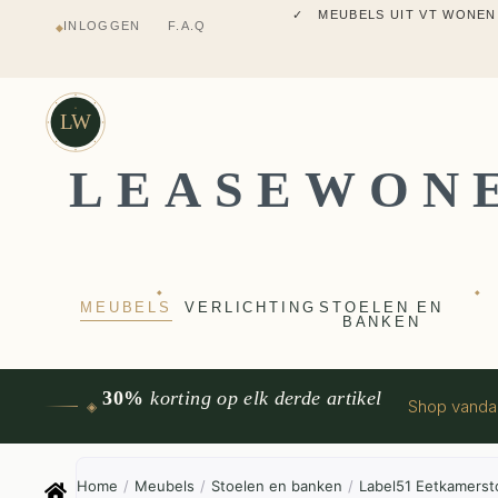
✓ MEUBELS UIT VT WONEN
INLOGGEN
F.A.Q
◆
✓ VERZENDING UIT NEDERLANDS M
✓ 2 JAAR FABRIEKSGARANTI
✓ VOOR 17:00 BESTELD, VANDAAG 
✓ MEUBELS UIT VT WONEN
LW
LEASEWON
◆
◆
MEUBELS
VERLICHTING
STOELEN EN
BANKEN
30%
korting op elk derde artikel
Shop vand
◈
Home
/
Meubels
/
Stoelen en banken
/
Label51 Eetkamerst