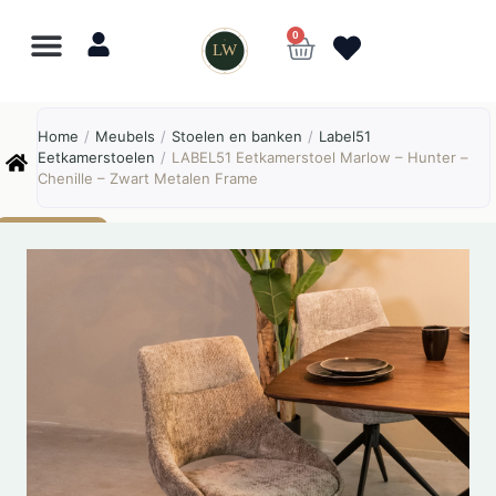
0
LW
Lewo
⎯
✕
Home
/
Meubels
/
Stoelen en banken
/
Label51
Online
Eetkamerstoelen
/
LABEL51 Eetkamerstoel Marlow – Hunter –
Chenille – Zwart Metalen Frame
AANBIEDING!