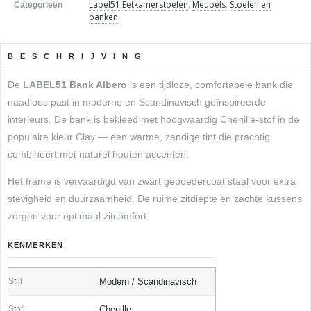
Label51 Eetkamerstoelen
,
Meubels
,
Stoelen en
Categorieën
banken
BESCHRIJVING
De
LABEL51 Bank Albero
is een tijdloze, comfortabele bank die
naadloos past in moderne en Scandinavisch geïnspireerde
interieurs. De bank is bekleed met hoogwaardig Chenille-stof in de
populaire kleur Clay — een warme, zandige tint die prachtig
combineert met naturel houten accenten.
Het frame is vervaardigd van zwart gepoedercoat staal voor extra
stevigheid en duurzaamheid. De ruime zitdiepte en zachte kussens
zorgen voor optimaal zitcomfort.
KENMERKEN
Stijl
Modern / Scandinavisch
Stof
Chenille