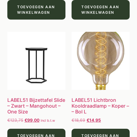
TOEVOEGEN AAN
TOEVOEGEN AAN
WINKELWAGEN
WINKELWAGEN
LABEL51 Bijzettafel Slide
LABEL51 Lichtbron
– Zwart – Mangohout –
Kooldraadlamp – Koper –
One Size
– Bol L
€
123,75
€
99,00
€
18,69
€
14,95
Incl b.t.w
TOEVOEGEN AAN
TOEVOEGEN AAN