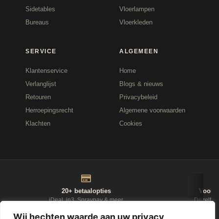
Sidetables
Vloerlampen
Bureaus
Vloerkleden
SERVICE
ALGEMEEN
Klantenservice
Home
Verlanglijst
Blogs & nieuws
Retouren
Privacybeleid
Herroepingsrecht
Algemene voorwaarden
Klachten
Cookies
20+ betaalopties
Voor 1
iDeal, in3, Spraypay & meer
Dezelfde
Wij hechten waarde aan uw privacy