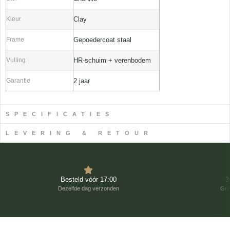
Kleur
Clay
Frame
Gepoedercoat staal
Vulling
HR-schuim + verenbodem
Garantie
2 jaar
SPECIFICATIES
LEVERING & RETOUR
Besteld vóór 17:00
3
Dezelfde dag verzonden
Gra