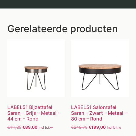
Gerelateerde producten
LABEL51 Bijzettafel
LABEL51 Salontafel
Saran – Grijs – Metaal –
Saran – Zwart – Metaal –
44 cm – Rond
80 cm – Rond
€
111,25
€
89,00
€
248,75
€
199,00
Incl b.t.w
Incl b.t.w