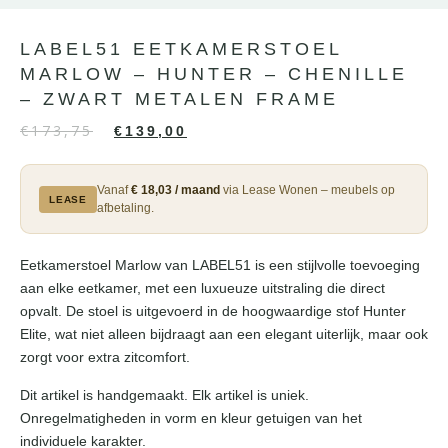
LABEL51 EETKAMERSTOEL
MARLOW – HUNTER – CHENILLE
– ZWART METALEN FRAME
€
173,75
€
139,00
Vanaf
€ 18,03 / maand
via Lease Wonen – meubels op
LEASE
afbetaling.
Eetkamerstoel Marlow van LABEL51 is een stijlvolle toevoeging
aan elke eetkamer, met een luxueuze uitstraling die direct
opvalt. De stoel is uitgevoerd in de hoogwaardige stof Hunter
Elite, wat niet alleen bijdraagt aan een elegant uiterlijk, maar ook
zorgt voor extra zitcomfort.
Dit artikel is handgemaakt. Elk artikel is uniek.
Onregelmatigheden in vorm en kleur getuigen van het
individuele karakter.