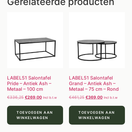
Gerelateerde producten
LABEL51 Salontafel
LABEL51 Salontafel
Pride – Antiek Ash –
Grand – Antiek Ash –
Metaal – 100 cm
Metaal – 75 cm – Rond
€
336,25
€
269,00
€
461,25
€
369,00
Incl b.t.w
Incl b.t.w
TOEVOEGEN AAN
TOEVOEGEN AAN
WINKELWAGEN
WINKELWAGEN