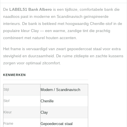
De
LABEL51 Bank Albero
is een tijdloze, comfortabele bank die
naadloos past in moderne en Scandinavisch geïnspireerde
interieurs. De bank is bekleed met hoogwaardig Chenille-stof in de
populaire kleur Clay — een warme, zandige tint die prachtig
combineert met naturel houten accenten.
Het frame is vervaardigd van zwart gepoedercoat staal voor extra
stevigheid en duurzaamheid. De ruime zitdiepte en zachte kussens
zorgen voor optimaal zitcomfort.
KENMERKEN
Stijl
Modern / Scandinavisch
Stof
Chenille
Kleur
Clay
Frame
Gepoedercoat staal