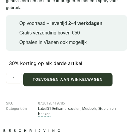
geadviseerd om de stof te impregneren met een spray voor
gebruik.
Op voorraad – levertijd
2–4 werkdagen
Gratis verzending boven €50
Ophalen in Vianen ook mogelijk
30% korting op elk derde artikel
TOEVOEGEN AAN WINKELWAGEN
8720195419785
SKU
Label51 Eetkamerstoelen
,
Meubels
,
Stoelen en
Categorieën
banken
BESCHRIJVING