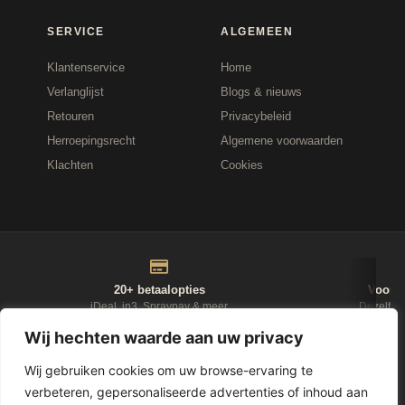
SERVICE
ALGEMEEN
Klantenservice
Home
Verlanglijst
Blogs & nieuws
Retouren
Privacybeleid
Herroepingsrecht
Algemene voorwaarden
Klachten
Cookies
20+ betaalopties
Voor 1
iDeal, in3, Spraypay & meer
Dezelfde
Wij hechten waarde aan uw privacy
NIEUWSBRIEF
Wij gebruiken cookies om uw browse-ervaring te
verbeteren, gepersonaliseerde advertenties of inhoud aan