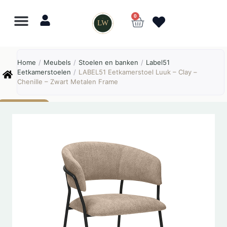
0
LW
Lewo
⎯
✕
Home
/
Meubels
/
Stoelen en banken
/
Label51
Online
Eetkamerstoelen
/
LABEL51 Eetkamerstoel Luuk – Clay –
Chenille – Zwart Metalen Frame
AANBIEDING!