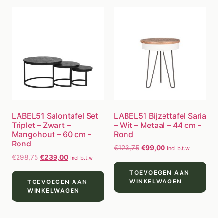
LABEL51 Salontafel Set
LABEL51 Bijzettafel Saria
Triplet – Zwart –
– Wit – Metaal – 44 cm –
Mangohout – 60 cm –
Rond
Rond
€
123,75
€
99,00
Incl b.t.w
€
298,75
€
239,00
Incl b.t.w
TOEVOEGEN AAN
WINKELWAGEN
TOEVOEGEN AAN
WINKELWAGEN