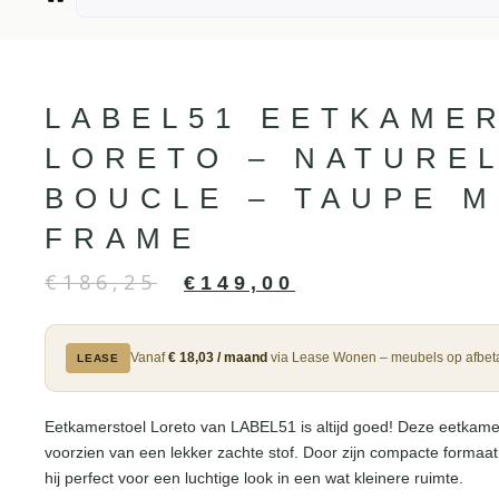
LABEL51 EETKAME
LORETO – NATUREL
BOUCLE – TAUPE 
FRAME
€
186,25
€
149,00
Vanaf
€ 18,03 / maand
via Lease Wonen – meubels op afbeta
LEASE
Eetkamerstoel Loreto van LABEL51 is altijd goed! Deze eetkamers
voorzien van een lekker zachte stof. Door zijn compacte formaat
hij perfect voor een luchtige look in een wat kleinere ruimte.