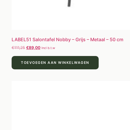
LABEL51 Salontafel Nobby – Grijs – Metaal – 50 cm
€
111,25
€
89,00
Incl b.t.w
TOEVOEGEN AAN WINKELWAGEN