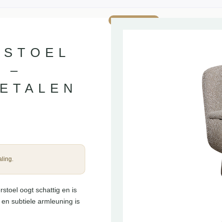
AANBIEDING!
RSTOEL
 –
METALEN
ling.
toel oogt schattig en is
 en subtiele armleuning is