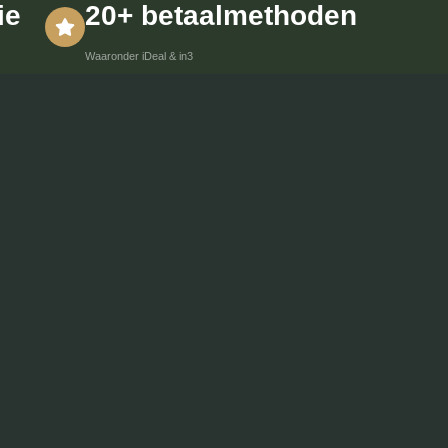
ie
20+ betaalmethoden
Waaronder iDeal & in3