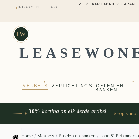
✓ 2 JAAR FABRIEKSGARANTI
INLOGGEN
F.A.Q
◆
✓ VOOR 17:00 BESTELD, VANDAAG 
✓ MEUBELS UIT VT WONEN
LW
LEASEWON
◆
◆
MEUBELS
VERLICHTING
STOELEN EN
BANKEN
30%
korting op elk derde artikel
Shop vand
◈
Home
/
Meubels
/
Stoelen en banken
/
Label51 Eetkamerst