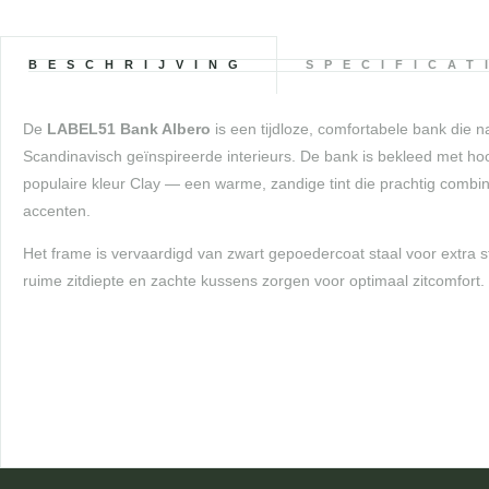
BESCHRIJVING
SPECIFICAT
De
LABEL51 Bank Albero
is een tijdloze, comfortabele bank die 
Scandinavisch geïnspireerde interieurs. De bank is bekleed met hoo
populaire kleur Clay — een warme, zandige tint die prachtig combi
accenten.
Het frame is vervaardigd van zwart gepoedercoat staal voor extra 
ruime zitdiepte en zachte kussens zorgen voor optimaal zitcomfort.