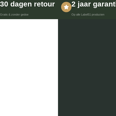
30 dagen retour
2 jaar garant
Gratis & zonder gedoe
Op alle Label51 producten