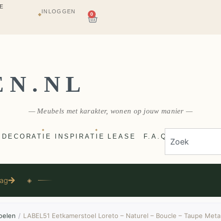
E
INLOGGEN
VERZONDEN
0
◆
EN.NL
— Meubels met karakter, wonen op jouw manier —
◆
◆
DECORATIE
INSPIRATIE
LEASE
F.A.Q
aag
◈
oelen
/
LABEL51 Eetkamerstoel Loreto – Naturel – Boucle – Taupe Met