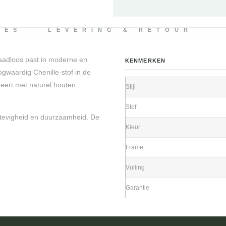
IES
LEVERING & RETOUR
naadloos past in moderne en
KENMERKEN
gwaardig Chenille-stof in de
neert met naturel houten
Stijl
Stof
stevigheid en duurzaamheid. De
Kleur
Frame
Vulling
Garantie