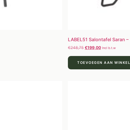
LABEL51 Salontafel Saran –
€
248,75
€
199,00
Incl b.t.w
TOEVOEGEN AAN WINKE