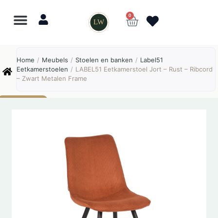
0
LW
Lewo
⎯
✕
Home
/
Meubels
/
Stoelen en banken
/
Label51
Online
Eetkamerstoelen
/
LABEL51 Eetkamerstoel Jort – Rust – Ribcord
– Zwart Metalen Frame
AANBIEDING!