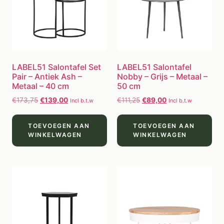
LABEL51 Salontafel Set
LABEL51 Salontafel
Pair – Antiek Ash –
Nobby – Grijs – Metaal –
Metaal – 40 cm
50 cm
€
173,75
€
139,00
€
111,25
€
89,00
Incl b.t.w
Incl b.t.w
TOEVOEGEN AAN
TOEVOEGEN AAN
WINKELWAGEN
WINKELWAGEN