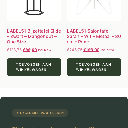
LABEL51 Bijzettafel Slide
LABEL51 Salontafel
– Zwart – Mangohout –
Saran – Wit – Metaal – 80
One Size
cm – Rond
€
123,75
€
99,00
€
248,75
€
199,00
Incl b.t.w
Incl b.t.w
TOEVOEGEN AAN
TOEVOEGEN AAN
WINKELWAGEN
WINKELWAGEN
✦ EXCLUSIEF VOOR LEDEN