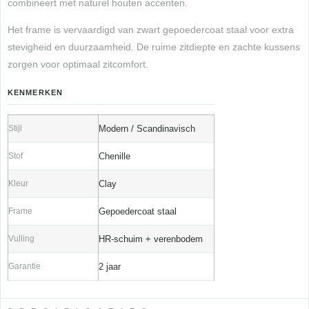
combineert met naturel houten accenten.
Het frame is vervaardigd van zwart gepoedercoat staal voor extra
stevigheid en duurzaamheid. De ruime zitdiepte en zachte kussens
zorgen voor optimaal zitcomfort.
KENMERKEN
Stijl
Modern / Scandinavisch
Stof
Chenille
Kleur
Clay
Frame
Gepoedercoat staal
Vulling
HR-schuim + verenbodem
Garantie
2 jaar