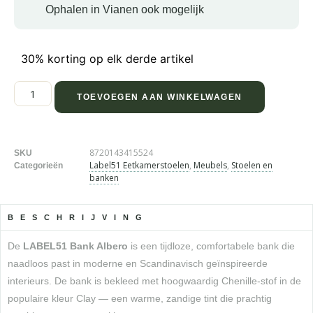
Ophalen in Vianen ook mogelijk
30% korting op elk derde artikel
TOEVOEGEN AAN WINKELWAGEN
8720143415524
SKU
Label51 Eetkamerstoelen
,
Meubels
,
Stoelen en
Categorieën
banken
BESCHRIJVING
De
LABEL51 Bank Albero
is een tijdloze, comfortabele bank die
naadloos past in moderne en Scandinavisch geïnspireerde
interieurs. De bank is bekleed met hoogwaardig Chenille-stof in de
populaire kleur Clay — een warme, zandige tint die prachtig