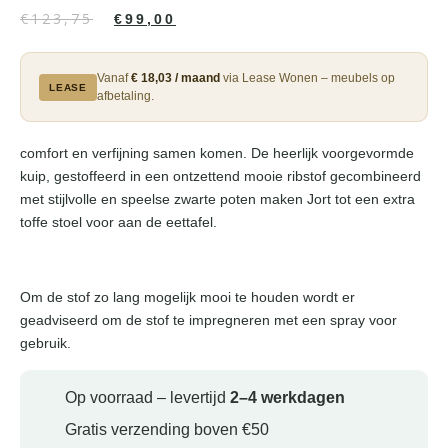
€
123,75
€
99,00
Vanaf
€ 18,03 / maand
via Lease Wonen – meubels op
LEASE
afbetaling.
comfort en verfijning samen komen. De heerlijk voorgevormde
kuip, gestoffeerd in een ontzettend mooie ribstof gecombineerd
met stijlvolle en speelse zwarte poten maken Jort tot een extra
toffe stoel voor aan de eettafel.
Om de stof zo lang mogelijk mooi te houden wordt er
geadviseerd om de stof te impregneren met een spray voor
gebruik.
Op voorraad – levertijd
2–4 werkdagen
Gratis verzending boven €50