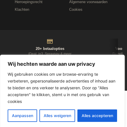
Herroepingsrecht
Algemene voorwaarden
Klachten
Cookies
20+ betaalopties
Voor 1
iDeal, in3, Spraypay & meer
Dezelfde
Wij hechten waarde aan uw privacy
NIEUWSBRIEF
Wij gebruiken cookies om uw browse-ervaring te
verbeteren, gepersonaliseerde advertenties of inhoud aan
D-Fokker
te bieden en ons verkeer te analyseren. Door op "Alles
accepteren" te klikken, stemt u in met ons gebruik van
© 2026
Leasewonen.nl
— Meubels op afbetaling
cookies
1
Aanpassen
Alles weigeren
Alles accepteren
LET OP, GELD LENEN KOST GELD