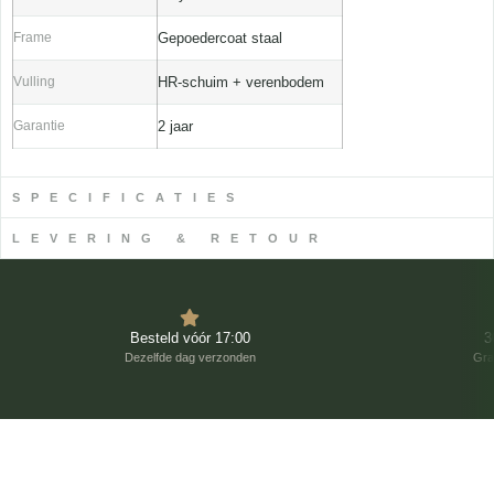
Frame
Gepoedercoat staal
Vulling
HR-schuim + verenbodem
Garantie
2 jaar
SPECIFICATIES
LEVERING & RETOUR
Besteld vóór 17:00
3
Dezelfde dag verzonden
Gra