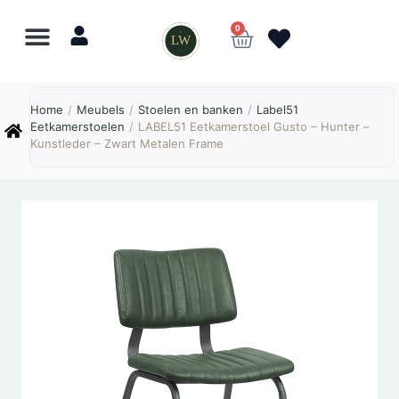
0
LW
Home
/
Meubels
/
Stoelen en banken
/
Label51
Eetkamerstoelen
/
LABEL51 Eetkamerstoel Gusto – Hunter –
Kunstleder – Zwart Metalen Frame
AANBIEDING!