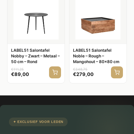
LABEL51 Salontafel
LABEL51 Salontafel
Nobby – Zwart – Metaal –
Noble – Rough –
50 cm – Rond
Mangohout – 80×80 cm
€
111,25
€
348,75
€
89,00
€
279,00
✦ EXCLUSIEF VOOR LEDEN