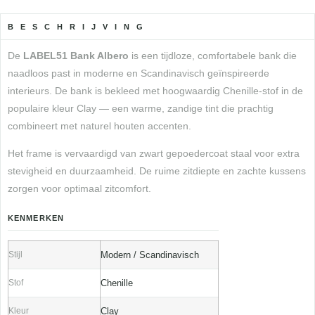
BESCHRIJVING
De
LABEL51 Bank Albero
is een tijdloze, comfortabele bank die
naadloos past in moderne en Scandinavisch geïnspireerde
interieurs. De bank is bekleed met hoogwaardig Chenille-stof in de
populaire kleur Clay — een warme, zandige tint die prachtig
combineert met naturel houten accenten.
Het frame is vervaardigd van zwart gepoedercoat staal voor extra
stevigheid en duurzaamheid. De ruime zitdiepte en zachte kussens
zorgen voor optimaal zitcomfort.
KENMERKEN
Stijl
Modern / Scandinavisch
Stof
Chenille
Kleur
Clay