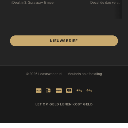
iDeal, in3, Spraypay & meer
Dezelfde dag verzonde
NIEUWSBRIEF
© 2026
Leasewonen.nl
— Meubels op afbetaling
LET OP, GELD LENEN KOST GELD