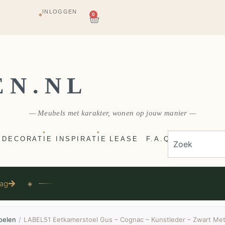
INLOGGEN
AGAZIJN
0
◆
E
VERZONDEN
EN.NL
— Meubels met karakter, wonen op jouw manier —
◆
◆
DECORATIE
INSPIRATIE
LEASE
F.A.Q
aag
◈
oelen
/
LABEL51 Eetkamerstoel Gus – Cognac – Kunstleder – Zwart Me