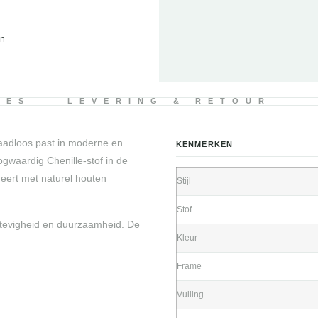
en
IES
LEVERING & RETOUR
naadloos past in moderne en
KENMERKEN
gwaardig Chenille-stof in de
neert met naturel houten
Stijl
Stof
stevigheid en duurzaamheid. De
Kleur
Frame
Vulling