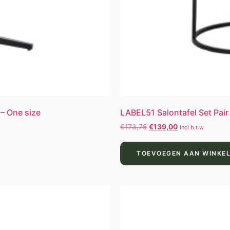
 – One size
LABEL51 Salontafel Set Pair
€
173,75
€
139,00
Incl b.t.w
TOEVOEGEN AAN WINKE