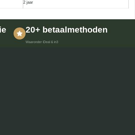
2 jaar
ie
20+ betaalmethoden
Waaronder iDeal & in3