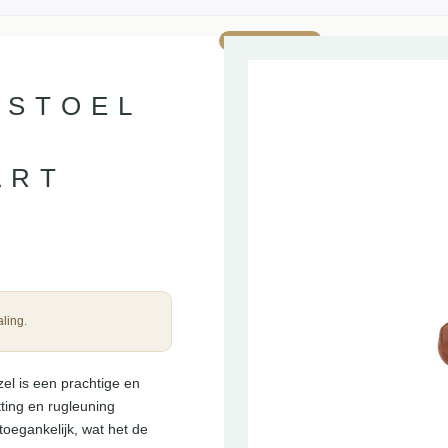
AANBIEDING!
RSTOEL
ART
ling.
l is een prachtige en
ting en rugleuning
 toegankelijk, wat het de