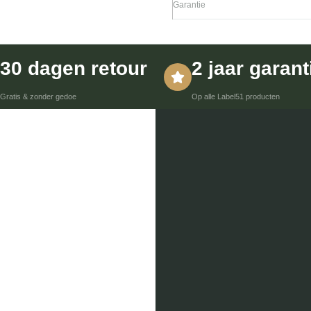
Garantie
30 dagen retour
2 jaar garant
Gratis & zonder gedoe
Op alle Label51 producten