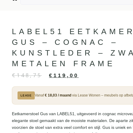
LABEL51 EETKAME
GUS – COGNAC –
KUNSTLEDER – ZW
METALEN FRAME
€
148,75
€
119,00
Vanaf
€ 18,03 / maand
via Lease Wonen – meubels op afbeta
LEASE
Eetkamerstoel Gus van LABEL51, uitgevoerd in cognac microveze
elegante stoel gemaakt van de mooiste materialen. De aparte zit
voorzien de stoel van extra veel comfort en stijl. Gus is uniek en