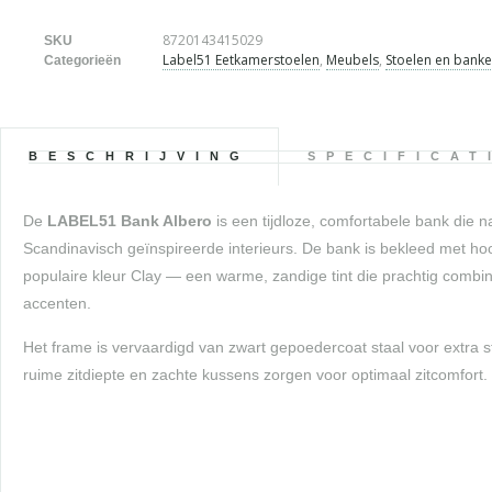
8720143415029
SKU
Label51 Eetkamerstoelen
,
Meubels
,
Stoelen en bank
Categorieën
BESCHRIJVING
SPECIFICAT
De
LABEL51 Bank Albero
is een tijdloze, comfortabele bank die 
Scandinavisch geïnspireerde interieurs. De bank is bekleed met hoo
populaire kleur Clay — een warme, zandige tint die prachtig combi
accenten.
Het frame is vervaardigd van zwart gepoedercoat staal voor extra 
ruime zitdiepte en zachte kussens zorgen voor optimaal zitcomfort.