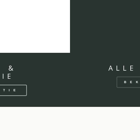
N &
ALLE
IE
BE
CTIE