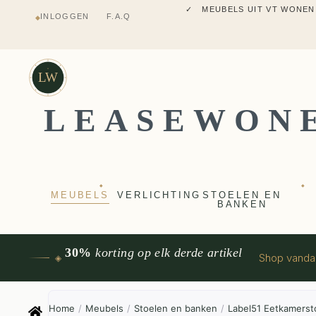
✓ MEUBELS UIT VT WONEN
INLOGGEN
F.A.Q
◆
✓ VERZENDING UIT NEDERLANDS M
✓ 2 JAAR FABRIEKSGARANTI
✓ VOOR 17:00 BESTELD, VANDAAG 
✓ MEUBELS UIT VT WONEN
LW
LEASEWON
◆
◆
MEUBELS
VERLICHTING
STOELEN EN
BANKEN
30%
korting op elk derde artikel
Shop vand
◈
Home
/
Meubels
/
Stoelen en banken
/
Label51 Eetkamerst