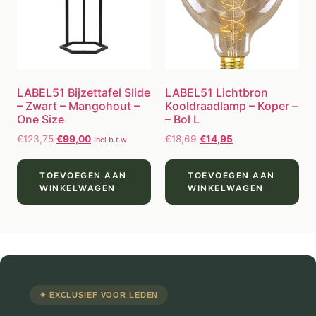
LABEL51 Bijzettafel Slide
LABEL51 Lichtbron
– Zwart – Mangohout –
Kooldraadlamp – Koper –
One Size
– Bol L
€
123,75
€
99,00
€
18,69
€
14,95
Incl b.t.w
TOEVOEGEN AAN
TOEVOEGEN AAN
WINKELWAGEN
WINKELWAGEN
✦ EXCLUSIEF VOOR LEDEN