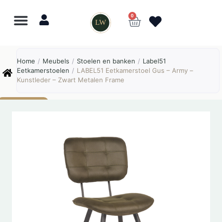
0
LW
Lewo
⎯
✕
Home
/
Meubels
/
Stoelen en banken
/
Label51
Online
Eetkamerstoelen
/
LABEL51 Eetkamerstoel Gus – Army –
Kunstleder – Zwart Metalen Frame
AANBIEDING!