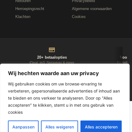
Retouren
Privacybeleid
Herroepingsrecht
Algemene voorwaarden
Klachten
Cookies
20+ betaalopties
Voor 1
iDeal, in3, Spraypay & meer
Dezelfde
Wij hechten waarde aan uw privacy
NIEUWSBRIEF
Wij gebruiken cookies om uw browse-ervaring te
verbeteren, gepersonaliseerde advertenties of inhoud aan
D-Fokker
te bieden en ons verkeer te analyseren. Door op "Alles
accepteren" te klikken, stemt u in met ons gebruik van
© 2026
Leasewonen.nl
— Meubels op afbetaling
cookies
1
Aanpassen
Alles weigeren
Alles accepteren
LET OP, GELD LENEN KOST GELD