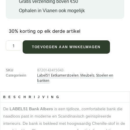
Gratis verzending boven €50
Ophalen in Vianen ook mogelijk
30% korting op elk derde artikel
TOEVOEGEN AAN WINKELWAGEN
8720143415043
SKU
Label51 Eetkamerstoelen
,
Meubels
,
Stoelen en
Categorieën
banken
BESCHRIJVING
De
LABEL51 Bank Albero
is een tijdloze, comfortabele bank die
naadloos past in moderne en Scandinavisch geïnspireerde
interieurs. De bank is bekleed met hoogwaardig Chenille-stof in de