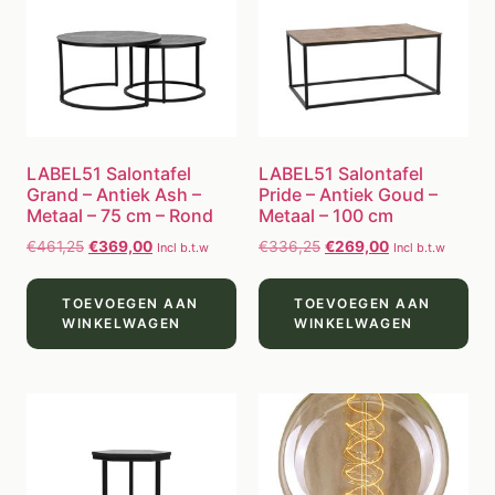
LABEL51 Salontafel
LABEL51 Salontafel
Grand – Antiek Ash –
Pride – Antiek Goud –
Metaal – 75 cm – Rond
Metaal – 100 cm
€
461,25
€
369,00
€
336,25
€
269,00
Incl b.t.w
Incl b.t.w
TOEVOEGEN AAN
TOEVOEGEN AAN
WINKELWAGEN
WINKELWAGEN