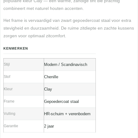
populaire kleur Clay — een warme, zandige tint die prachtig
combineert met naturel houten accenten.
Het frame is vervaardigd van zwart gepoedercoat staal voor extra
stevigheid en duurzaamheid. De ruime zitdiepte en zachte kussens
zorgen voor optimaal zitcomfort.
KENMERKEN
Stijl
Modern / Scandinavisch
Stof
Chenille
Kleur
Clay
Frame
Gepoedercoat staal
Vulling
HR-schuim + verenbodem
Garantie
2 jaar