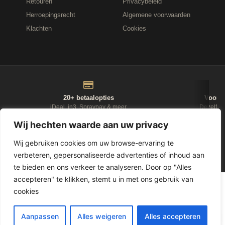
Retouren
Privacybeleid
Herroepingsrecht
Algemene voorwaarden
Klachten
Cookies
20+ betaalopties
Voor 1
iDeal, in3, Spraypay & meer
Dezelfde
Wij hechten waarde aan uw privacy
NIEUWSBRIEF
Wij gebruiken cookies om uw browse-ervaring te
verbeteren, gepersonaliseerde advertenties of inhoud aan
D-Fokker
te bieden en ons verkeer te analyseren. Door op "Alles
accepteren" te klikken, stemt u in met ons gebruik van
© 2026
Leasewonen.nl
— Meubels op afbetaling
cookies
1
Aanpassen
Alles weigeren
Alles accepteren
LET OP, GELD LENEN KOST GELD