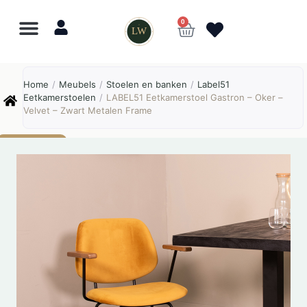
0
LW
Lewo
⎯
✕
Home
/
Meubels
/
Stoelen en banken
/
Label51
Online
Eetkamerstoelen
/
LABEL51 Eetkamerstoel Gastron – Oker –
Velvet – Zwart Metalen Frame
AANBIEDING!