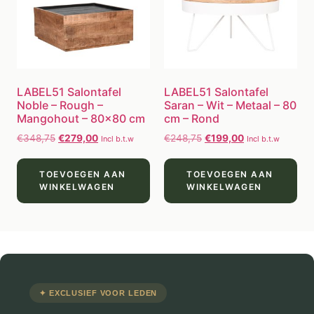
LABEL51 Salontafel
LABEL51 Salontafel
Noble – Rough –
Saran – Wit – Metaal – 80
Mangohout – 80×80 cm
cm – Rond
€
348,75
€
279,00
€
248,75
€
199,00
Incl b.t.w
Incl b.t.w
TOEVOEGEN AAN
TOEVOEGEN AAN
WINKELWAGEN
WINKELWAGEN
✦ EXCLUSIEF VOOR LEDEN