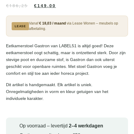
€
186,25
€
149,00
Vanaf
€ 18,03 / maand
via Lease Wonen – meubels op
LEASE
afbetaling.
Eetkamerstoel Gastron van LABEL51 is altijd goed! Deze
eetkamerstoel oogt schattig, maar is ontzettend sterk. Door zijn
stevige poot en duurzame stof, is Gastron dan ook uiterst
geschikt voor openbare ruimtes. Met stoel Gastron voeg je
comfort en stijl toe aan ieder horeca project.
Dit artikel is handgemaakt. Elk artikel is uniek.
Onregelmatigheden in vorm en kleur getuigen van het
individuele karakter.
Op voorraad – levertijd
2–4 werkdagen