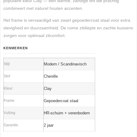
populaire kleur Clay — een warme, zandige tint die prachtig
combineert met naturel houten accenten.
Het frame is vervaardigd van zwart gepoedercoat staal voor extra
stevigheid en duurzaamheid. De ruime zitdiepte en zachte kussens
zorgen voor optimaal zitcomfort.
KENMERKEN
Stijl
Modern / Scandinavisch
Stof
Chenille
Kleur
Clay
Frame
Gepoedercoat staal
Vulling
HR-schuim + verenbodem
Garantie
2 jaar