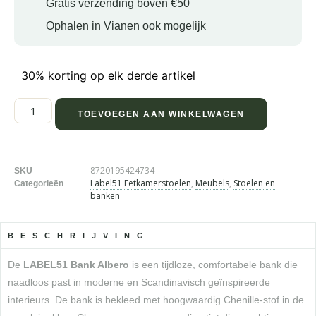
Gratis verzending boven €50
Ophalen in Vianen ook mogelijk
30% korting op elk derde artikel
TOEVOEGEN AAN WINKELWAGEN
8720195424734
SKU
Label51 Eetkamerstoelen
,
Meubels
,
Stoelen en
Categorieën
banken
BESCHRIJVING
De
LABEL51 Bank Albero
is een tijdloze, comfortabele bank die
naadloos past in moderne en Scandinavisch geïnspireerde
interieurs. De bank is bekleed met hoogwaardig Chenille-stof in de