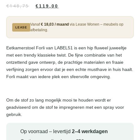
€
148,75
€
119,00
Vanaf
€ 18,03 / maand
via Lease Wonen – meubels op
LEASE
afbetaling.
Eetkamerstoel Forli van LABEL51 is een hip fluweel juweeltje
met een trendy klassieke twist. De fijne combinatie van het
ontzettend gave ontwerp, de prachtige materialen en fraaie
verfijning zorgen ervoor dat je een echte musthave in huis haalt.
Forli maakt van iedere plek een sfeervolle omgeving.
Om de stof zo lang mogelijk mooi te houden wordt er
geadviseerd om de stof te impregneren met een spray voor
gebruik.
Op voorraad – levertijd
2–4 werkdagen