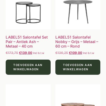
LABEL51 Salontafel Set
LABEL51 Salontafel
Pair – Antiek Ash –
Nobby – Grijs – Metaal –
Metaal – 40 cm
60 cm – Rond
€
173,75
€
139,00
€
136,25
€
109,00
Incl b.t.w
Incl b.t.w
TOEVOEGEN AAN
TOEVOEGEN AAN
WINKELWAGEN
WINKELWAGEN