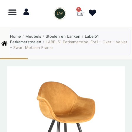
0
LW
Lewo
⎯
✕
Home
/
Meubels
/
Stoelen en banken
/
Label51
Online
Eetkamerstoelen
/
LABEL51 Eetkamerstoel Forli – Oker – Velvet
– Zwart Metalen Frame
AANBIEDING!