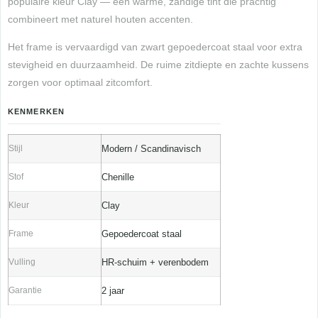
populaire kleur Clay — een warme, zandige tint die prachtig
combineert met naturel houten accenten.
Het frame is vervaardigd van zwart gepoedercoat staal voor extra
stevigheid en duurzaamheid. De ruime zitdiepte en zachte kussens
zorgen voor optimaal zitcomfort.
KENMERKEN
Stijl
Modern / Scandinavisch
Stof
Chenille
Kleur
Clay
Frame
Gepoedercoat staal
Vulling
HR-schuim + verenbodem
Garantie
2 jaar