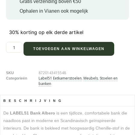
Gratis verzending boven €50
Ophalen in Vianen ook mogelijk
30% korting op elk derde artikel
TOEVOEGEN AAN WINKELWAGEN
8720143415548
SKU
Label51 Eetkamerstoelen
,
Meubels
,
Stoelen en
Categorieën
banken
BESCHRIJVING
De
LABEL51 Bank Albero
is een tijdloze, comfortabele bank die
naadloos past in moderne en Scandinavisch geïnspireerde
interieurs. De bank is bekleed met hoogwaardig Chenille-stof in de