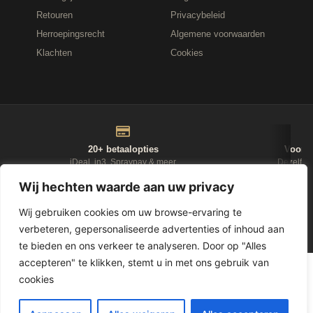
Retouren
Privacybeleid
Herroepingsrecht
Algemene voorwaarden
Klachten
Cookies
20+ betaalopties
Voor 1
iDeal, in3, Spraypay & meer
Dezelfde
Wij hechten waarde aan uw privacy
NIEUWSBRIEF
Wij gebruiken cookies om uw browse-ervaring te
verbeteren, gepersonaliseerde advertenties of inhoud aan
D-Fokker
te bieden en ons verkeer te analyseren. Door op "Alles
accepteren" te klikken, stemt u in met ons gebruik van
© 2026
Leasewonen.nl
— Meubels op afbetaling
cookies
1