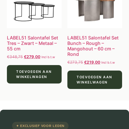
LABEL51 Salontafel Set
LABEL51 Salontafel Set
Tres – Zwart – Metaal –
Bunch – Rough –
55 cm
Mangohout – 60 cm –
Rond
€
348,75
€
279,00
Incl b.t.w
€
273,75
€
219,00
Incl b.t.w
TOEVOEGEN AAN
WINKELWAGEN
TOEVOEGEN AAN
WINKELWAGEN
✦ EXCLUSIEF VOOR LEDEN