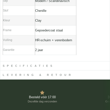
Stijl
Modern / Scandinavisch
Stof
Chenille
Kleur
Clay
Frame
Gepoedercoat staal
Vulling
HR-schuim + verenbodem
Garantie
2 jaar
SPECIFICATIES
LEVERING & RETOUR
Besteld vóór 17:00
3
Dezelfde dag verzonden
Gra