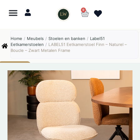
0
LW
Lewo
⎯
✕
Home
/
Meubels
/
Stoelen en banken
/
Label51
Online
Eetkamerstoelen
/
LABEL51 Eetkamerstoel Finn – Naturel –
Boucle – Zwart Metalen Frame
AANBIEDING!