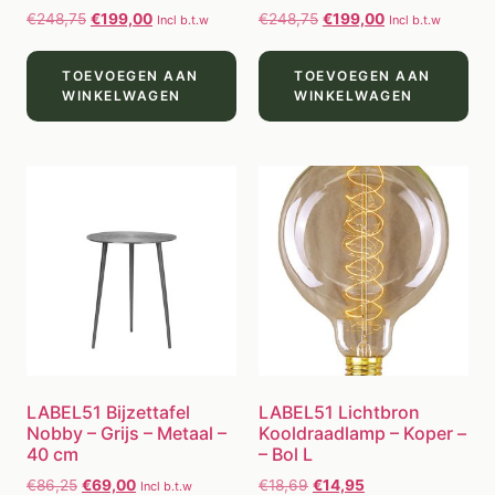
€
248,75
€
199,00
€
248,75
€
199,00
Incl b.t.w
Incl b.t.w
TOEVOEGEN AAN
TOEVOEGEN AAN
WINKELWAGEN
WINKELWAGEN
LABEL51 Bijzettafel
LABEL51 Lichtbron
Nobby – Grijs – Metaal –
Kooldraadlamp – Koper –
40 cm
– Bol L
€
86,25
€
69,00
€
18,69
€
14,95
Incl b.t.w