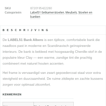
8720195422280
SKU
Label51 Eetkamerstoelen
,
Meubels
,
Stoelen en
Categorieën
banken
BESCHRIJVING
De
LABEL51 Bank Albero
is een tijdloze, comfortabele bank die
naadloos past in moderne en Scandinavisch geïnspireerde
interieurs. De bank is bekleed met hoogwaardig Chenille-stof in de
populaire kleur Clay — een warme, zandige tint die prachtig
combineert met naturel houten accenten.
Het frame is vervaardigd van zwart gepoedercoat staal voor extra
stevigheid en duurzaamheid. De ruime zitdiepte en zachte kussens
zorgen voor optimaal zitcomfort.
KENMERKEN