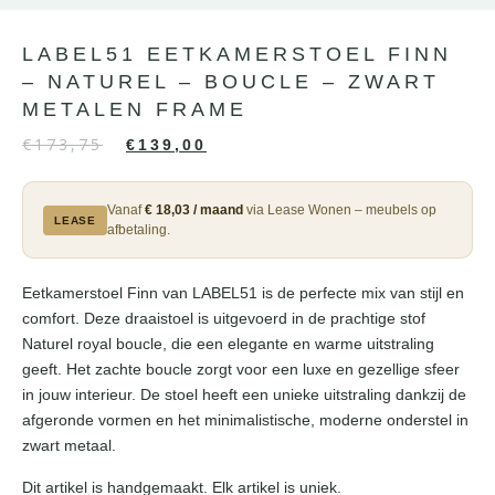
LABEL51 EETKAMERSTOEL FINN
– NATUREL – BOUCLE – ZWART
METALEN FRAME
€
173,75
€
139,00
Vanaf
€ 18,03 / maand
via Lease Wonen – meubels op
LEASE
afbetaling.
Eetkamerstoel Finn van LABEL51 is de perfecte mix van stijl en
comfort. Deze draaistoel is uitgevoerd in de prachtige stof
Naturel royal boucle, die een elegante en warme uitstraling
geeft. Het zachte boucle zorgt voor een luxe en gezellige sfeer
in jouw interieur. De stoel heeft een unieke uitstraling dankzij de
afgeronde vormen en het minimalistische, moderne onderstel in
zwart metaal.
Dit artikel is handgemaakt. Elk artikel is uniek.