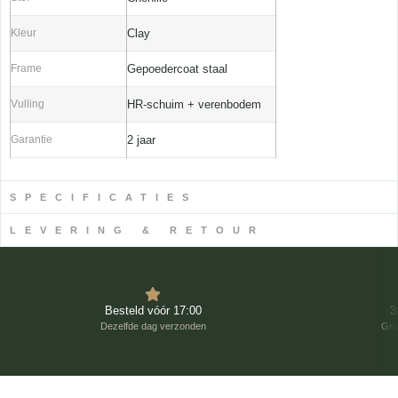
Kleur
Clay
Frame
Gepoedercoat staal
Vulling
HR-schuim + verenbodem
Garantie
2 jaar
SPECIFICATIES
LEVERING & RETOUR
Besteld vóór 17:00
3
Dezelfde dag verzonden
Gra