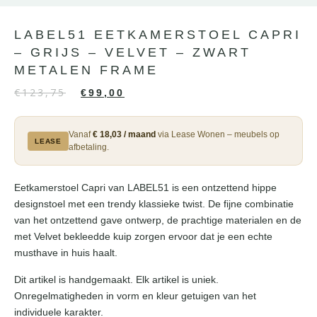
LABEL51 EETKAMERSTOEL CAPRI
– GRIJS – VELVET – ZWART
METALEN FRAME
€
123,75
€
99,00
Vanaf
€ 18,03 / maand
via Lease Wonen – meubels op
LEASE
afbetaling.
Eetkamerstoel Capri van LABEL51 is een ontzettend hippe
designstoel met een trendy klassieke twist. De fijne combinatie
van het ontzettend gave ontwerp, de prachtige materialen en de
met Velvet bekleedde kuip zorgen ervoor dat je een echte
musthave in huis haalt.
Dit artikel is handgemaakt. Elk artikel is uniek.
Onregelmatigheden in vorm en kleur getuigen van het
individuele karakter.