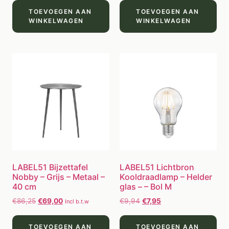
TOEVOEGEN AAN
TOEVOEGEN AAN
WINKELWAGEN
WINKELWAGEN
LABEL51 Bijzettafel
LABEL51 Lichtbron
Nobby – Grijs – Metaal –
Kooldraadlamp – Helder
40 cm
glas – – Bol M
€
86,25
€
69,00
€
9,94
€
7,95
Incl b.t.w
TOEVOEGEN AAN
TOEVOEGEN AAN