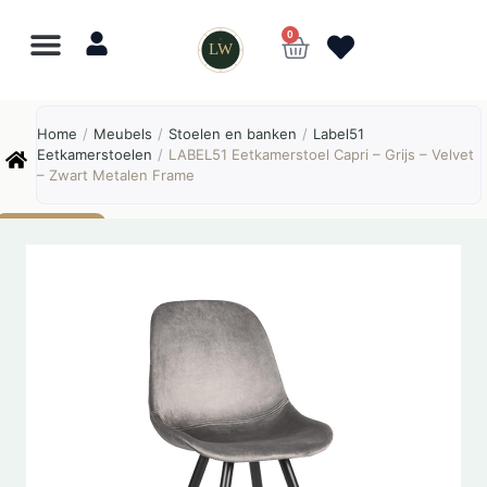
0
LW
Lewo
⎯
✕
Home
/
Meubels
/
Stoelen en banken
/
Label51
Online
Eetkamerstoelen
/
LABEL51 Eetkamerstoel Capri – Grijs – Velvet
– Zwart Metalen Frame
AANBIEDING!