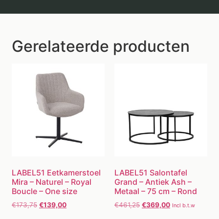
Gerelateerde producten
LABEL51 Eetkamerstoel
LABEL51 Salontafel
Mira – Naturel – Royal
Grand – Antiek Ash –
Boucle – One size
Metaal – 75 cm – Rond
€
173,75
€
139,00
€
461,25
€
369,00
Incl b.t.w