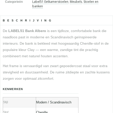
Label51 Eetkamerstoelen
,
Meubels
,
Stoelen en
Categorieën
banken
BESCHRIJVING
De
LABEL51 Bank Albero
is een tijdloze, comfortabele bank die
naadloos past in moderne en Scandinavisch geïnspireerde
interieurs. De bank is bekleed met hoogwaardig Chenille-stof in de
populaire kleur Clay — een warme, zandige tint die prachtig
combineert met naturel houten accenten.
Het frame is vervaardigd van zwart gepoedercoat staal voor extra
stevigheid en duurzaamheid. De ruime zitdiepte en zachte kussens
zorgen voor optimaal zitcomfort.
KENMERKEN
Stijl
Modern / Scandinavisch
Stof
Chenille