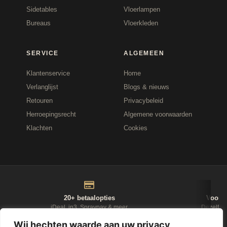
Sidetables
Vloerlampen
Bureaus
Vloerkleden
SERVICE
ALGEMEEN
Klantenservice
Home
Verlanglijst
Blogs & nieuws
Retouren
Privacybeleid
Herroepingsrecht
Algemene voorwaarden
Klachten
Cookies
20+ betaalopties
Voor 1
iDeal, in3, Spraypay & meer
Dezelfde
Wij hechten waarde aan uw privacy