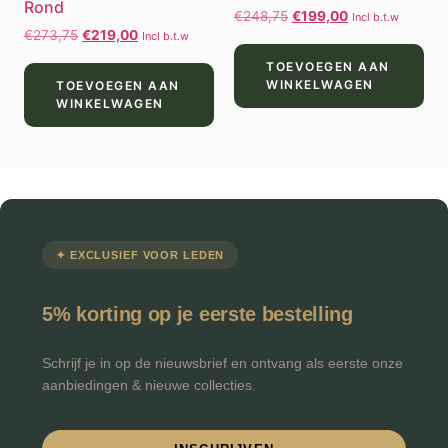
Rond
€
248,75
€
199,00
Incl b.t.w
€
273,75
€
219,00
Incl b.t.w
TOEVOEGEN AAN
WINKELWAGEN
TOEVOEGEN AAN
WINKELWAGEN
✦ EXCLUSIEF VOOR LEDEN
5% korting op je eerste bestelling
Schrijf je in op de nieuwsbrief en ontvang als eerste onze
aanbiedingen & nieuwe collecties.