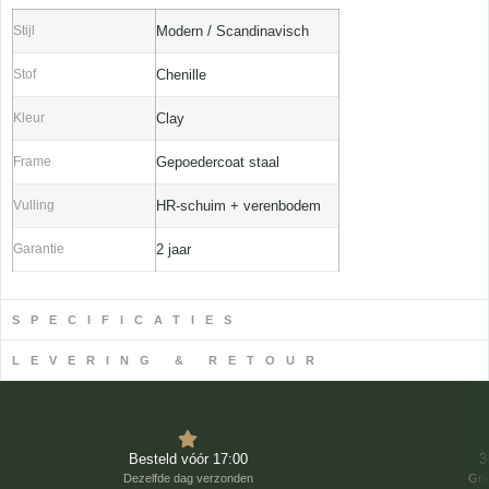
Stijl
Modern / Scandinavisch
Stof
Chenille
Kleur
Clay
Frame
Gepoedercoat staal
Vulling
HR-schuim + verenbodem
Garantie
2 jaar
SPECIFICATIES
LEVERING & RETOUR
Besteld vóór 17:00
3
Dezelfde dag verzonden
Gra