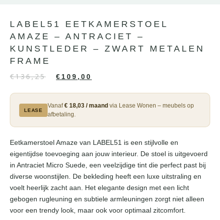
LABEL51 EETKAMERSTOEL
AMAZE – ANTRACIET –
KUNSTLEDER – ZWART METALEN
FRAME
€
136,25
€
109,00
Vanaf
€ 18,03 / maand
via Lease Wonen – meubels op
LEASE
afbetaling.
Eetkamerstoel Amaze van LABEL51 is een stijlvolle en
eigentijdse toevoeging aan jouw interieur. De stoel is uitgevoerd
in Antraciet Micro Suede, een veelzijdige tint die perfect past bij
diverse woonstijlen. De bekleding heeft een luxe uitstraling en
voelt heerlijk zacht aan. Het elegante design met een licht
gebogen rugleuning en subtiele armleuningen zorgt niet alleen
voor een trendy look, maar ook voor optimaal zitcomfort.