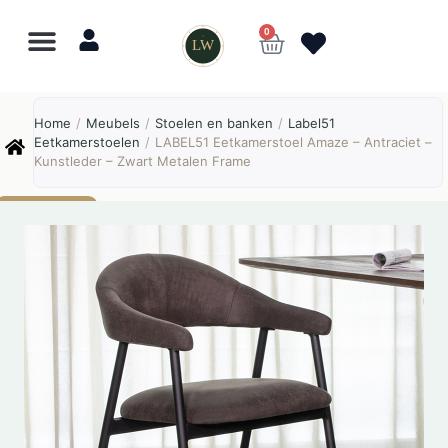
0
LW
Lewo
⎯
✕
Home
/
Meubels
/
Stoelen en banken
/
Label51
Online
Eetkamerstoelen
/
LABEL51 Eetkamerstoel Amaze – Antraciet –
Kunstleder – Zwart Metalen Frame
AANBIEDING!