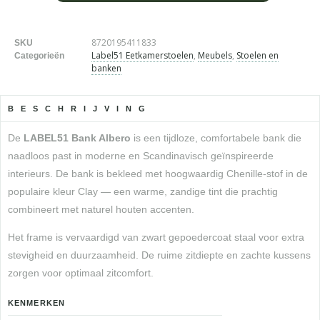
8720195411833
SKU
Label51 Eetkamerstoelen
,
Meubels
,
Stoelen en
Categorieën
banken
BESCHRIJVING
De
LABEL51 Bank Albero
is een tijdloze, comfortabele bank die
naadloos past in moderne en Scandinavisch geïnspireerde
interieurs. De bank is bekleed met hoogwaardig Chenille-stof in de
populaire kleur Clay — een warme, zandige tint die prachtig
combineert met naturel houten accenten.
Het frame is vervaardigd van zwart gepoedercoat staal voor extra
stevigheid en duurzaamheid. De ruime zitdiepte en zachte kussens
zorgen voor optimaal zitcomfort.
KENMERKEN