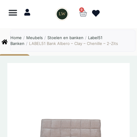
0
LW
Lewo
⎯
✕
Home
/
Meubels
/
Stoelen en banken
/
Label51
Online
Banken
/
LABEL51 Bank Albero – Clay – Chenille – 2-Zits
AANBIEDING!