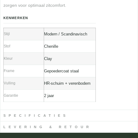
zorgen voor optimaal zitcomfort.
KENMERKEN
Stijl
Modern / Scandinavisch
Stof
Chenille
Kleur
Clay
Frame
Gepoedercoat staal
Vulling
HR-schuim + verenbodem
Garantie
2 jaar
SPECIFICATIES
LEVERING & RETOUR