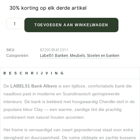
30% korting op elk derde artikel
TOEVOEGEN AAN WINKELWAGEN
8720195412311
SKU
Label51 Banken
,
Meubels
,
Stoelen en banken
Categorieën
BESCHRIJVING
De
LABEL51 Bank Albero
is een tijdloze, comfortabele bank die
naadloos past in moderne en Scandinavisch geïnspireerde
interieurs. De bank is bekleed met hoogwaardig Chenille-stof in de
populaire kleur Clay — een warme, zandige tint die prachtig
combineert met naturel houten accenten.
Het frame is vervaardigd van zwart gepoedercoat staal voor extra
stevigheid en duurzaamheid. De ruime zitdiepte en zachte kussens