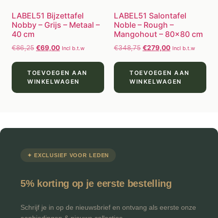
LABEL51 Bijzettafel
LABEL51 Salontafel
Nobby – Grijs – Metaal –
Noble – Rough –
40 cm
Mangohout – 80×80 cm
€
86,25
€
69,00
€
348,75
€
279,00
Incl b.t.w
Incl b.t.w
TOEVOEGEN AAN
TOEVOEGEN AAN
WINKELWAGEN
WINKELWAGEN
✦ EXCLUSIEF VOOR LEDEN
5% korting op je eerste bestelling
Schrijf je in op de nieuwsbrief en ontvang als eerste onze