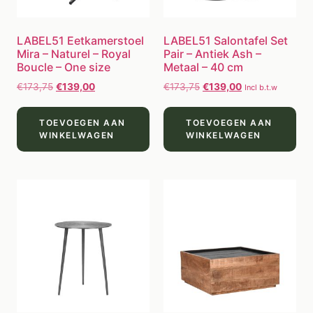
LABEL51 Eetkamerstoel
LABEL51 Salontafel Set
Mira – Naturel – Royal
Pair – Antiek Ash –
Boucle – One size
Metaal – 40 cm
€
173,75
€
139,00
€
173,75
€
139,00
Incl b.t.w
TOEVOEGEN AAN
TOEVOEGEN AAN
WINKELWAGEN
WINKELWAGEN