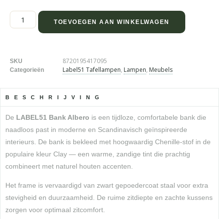
TOEVOEGEN AAN WINKELWAGEN
8720195417095
SKU
Label51 Tafellampen
,
Lampen
,
Meubels
Categorieën
BESCHRIJVING
De
LABEL51 Bank Albero
is een tijdloze, comfortabele bank die
naadloos past in moderne en Scandinavisch geïnspireerde
interieurs. De bank is bekleed met hoogwaardig Chenille-stof in de
populaire kleur Clay — een warme, zandige tint die prachtig
combineert met naturel houten accenten.
Het frame is vervaardigd van zwart gepoedercoat staal voor extra
stevigheid en duurzaamheid. De ruime zitdiepte en zachte kussens
zorgen voor optimaal zitcomfort.