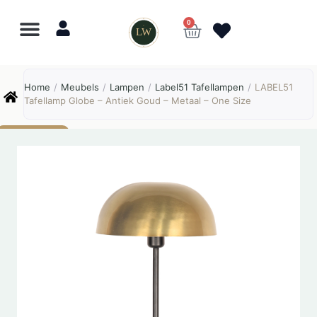
0
LW
Lewo
⎯
✕
Home
/
Meubels
/
Lampen
/
Label51 Tafellampen
/
LABEL51
Online
Tafellamp Globe – Antiek Goud – Metaal – One Size
AANBIEDING!