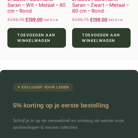
Saran – Wit – Metaal – 80
Saran – Zwart – Metaal –
cm – Rond
80 cm – Rond
€
248,75
€
199,00
€
248,75
€
199,00
Incl b.t.w
Incl b.t.w
TOEVOEGEN AAN
TOEVOEGEN AAN
WINKELWAGEN
WINKELWAGEN
✦ EXCLUSIEF VOOR LEDEN
5% korting op je eerste bestelling
Schrijf je in op de nieuwsbrief en ontvang als eerste onze
aanbiedingen & nieuwe collecties.