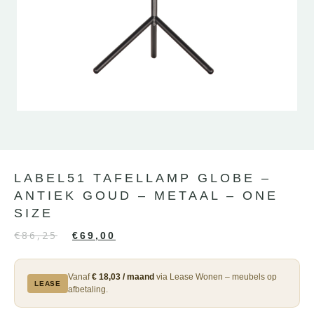
LABEL51 TAFELLAMP GLOBE –
ANTIEK GOUD – METAAL – ONE
SIZE
€
86,25
€
69,00
Vanaf
€ 18,03 / maand
via Lease Wonen – meubels op
LEASE
afbetaling.