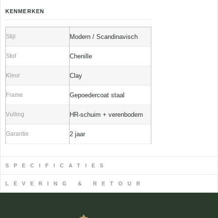
KENMERKEN
Stijl
Modern / Scandinavisch
Stof
Chenille
Kleur
Clay
Frame
Gepoedercoat staal
Vulling
HR-schuim + verenbodem
Garantie
2 jaar
SPECIFICATIES
LEVERING & RETOUR