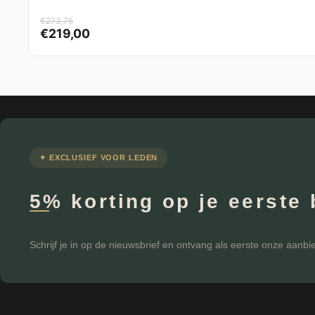
€
273,75
€
219,00
✦ EXCLUSIEF VOOR LEDEN
5% korting op je eerste 
Schrijf je in op de nieuwsbrief en ontvang als eerste onze aanbi