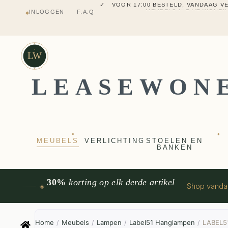
✓ MEUBELS UIT VT WONEN
INLOGGEN
F.A.Q
◆
✓ VERZENDING UIT NEDERLANDS M
✓ 2 JAAR FABRIEKSGARANTI
✓ VOOR 17:00 BESTELD, VANDAAG 
✓ MEUBELS UIT VT WONEN
LW
LEASEWON
◆
◆
MEUBELS
VERLICHTING
STOELEN EN
BANKEN
30%
korting op elk derde artikel
Shop vand
◈
Home
/
Meubels
/
Lampen
/
Label51 Hanglampen
/
LABEL51