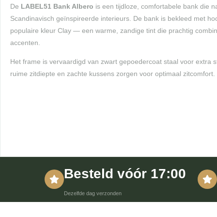
De
LABEL51 Bank Albero
is een tijdloze, comfortabele bank die 
Scandinavisch geïnspireerde interieurs. De bank is bekleed met hoo
populaire kleur Clay — een warme, zandige tint die prachtig combi
accenten.
Het frame is vervaardigd van zwart gepoedercoat staal voor extra 
ruime zitdiepte en zachte kussens zorgen voor optimaal zitcomfort.
Besteld vóór 17:00
Dezelfde dag verzonden