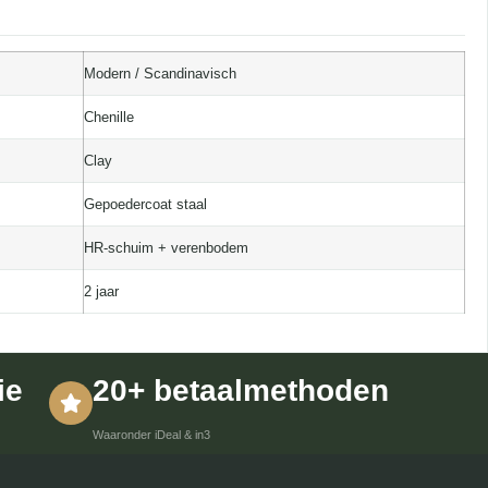
Modern / Scandinavisch
Chenille
Clay
Gepoedercoat staal
HR-schuim + verenbodem
2 jaar
ie
20+ betaalmethoden
Waaronder iDeal & in3