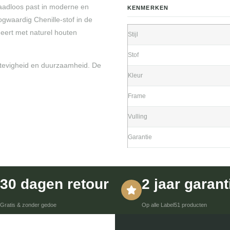
naadloos past in moderne en
KENMERKEN
gwaardig Chenille-stof in de
neert met naturel houten
Stijl
Stof
stevigheid en duurzaamheid. De
Kleur
Frame
Vulling
Garantie
30 dagen retour
2 jaar garant
Gratis & zonder gedoe
Op alle Label51 producten