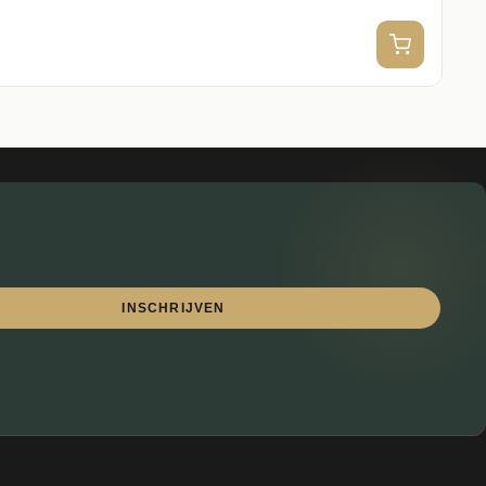
INSCHRIJVEN
Lewo
⎯
✕
Online