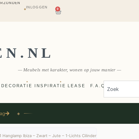
INLOGGEN
AGAZIJN
0
◆
E
VERZONDEN
EN.NL
— Meubels met karakter, wonen op jouw manier —
◆
◆
DECORATIE
INSPIRATIE
LEASE
F.A.Q
aag
◈
 Hanglamp Ibiza – Zwart – Jute – 1-Lichts Cilinder