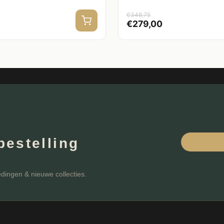
€
348,75
€
279,00
bestelling
edingen & nieuwe collecties.