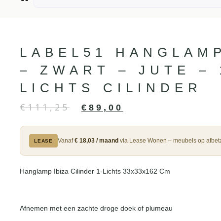
LABEL51 HANGLAMP
– ZWART – JUTE – 
LICHTS CILINDER
€
111,25
€
89,00
Vanaf
€ 18,03 / maand
via Lease Wonen – meubels op afbeta
LEASE
Hanglamp Ibiza Cilinder 1-Lichts 33x33x162 Cm
Afnemen met een zachte droge doek of plumeau