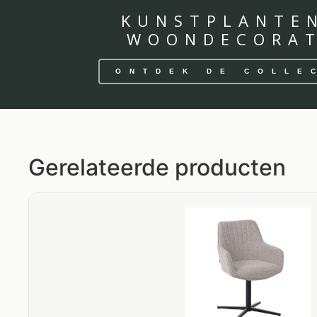
KUNSTPLANTE
WOONDECORAT
ONTDEK DE COLLE
Gerelateerde producten