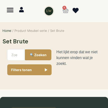
0
LW
Lewo
⎯
✕
Online
Home
/ Product Meubel serie / Set Brute
Set Brute
Het lijkt erop dat we niet
Zoeken
kunnen vinden wat je
zoekt.
Filters tonen
▼