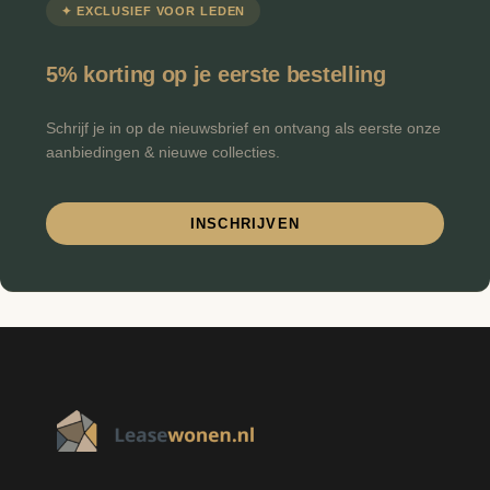
✦ EXCLUSIEF VOOR LEDEN
€
Minimale prijs
Maximale prijs
-
5% korting op je eerste bestelling
FILTEREN
Schrijf je in op de nieuwsbrief en ontvang als eerste onze
aanbiedingen & nieuwe collecties.
INSCHRIJVEN