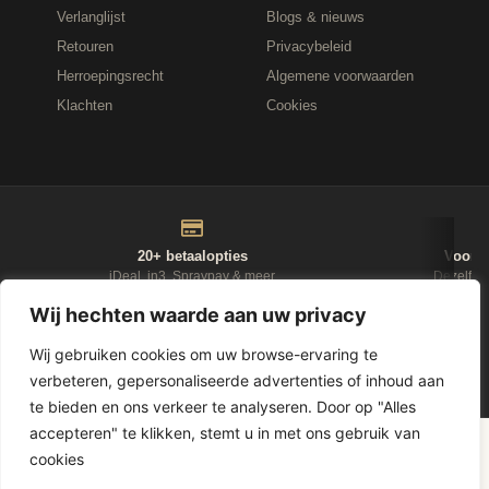
Verlanglijst
Blogs & nieuws
Retouren
Privacybeleid
Herroepingsrecht
Algemene voorwaarden
Klachten
Cookies
20+ betaalopties
Voor 1
iDeal, in3, Spraypay & meer
Dezelfde
Wij hechten waarde aan uw privacy
NIEUWSBRIEF
Wij gebruiken cookies om uw browse-ervaring te
verbeteren, gepersonaliseerde advertenties of inhoud aan
te bieden en ons verkeer te analyseren. Door op "Alles
accepteren" te klikken, stemt u in met ons gebruik van
D-Fokker
© 2026
Leasewonen.nl
— Meubels op afbetaling
cookies
1