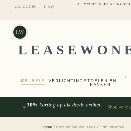
✓ MEUBELS UIT VT WONEN
INLOGGEN
F.A.Q
◆
✓ VERZENDING UIT NEDERLANDS M
✓ 2 JAAR FABRIEKSGARANTI
✓ VOOR 17:00 BESTELD, VANDAAG 
✓ MEUBELS UIT VT WONEN
LW
LEASEWON
◆
◆
MEUBELS
VERLICHTING
STOELEN EN
BANKEN
30%
korting op elk derde artikel
Shop vand
◈
Home
/ Product Meubel serie / Firm Wandrek