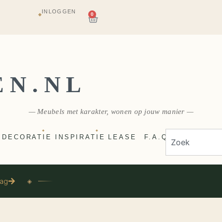
INLOGGEN
AGAZIJN
0
◆
E
VERZONDEN
EN.NL
— Meubels met karakter, wonen op jouw manier —
◆
◆
DECORATIE
INSPIRATIE
LEASE
F.A.Q
aag
◈