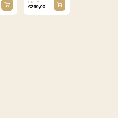
€
373,75
€
299,00