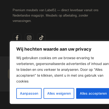
Premium meubels van Label51 — direct leverbaar vanuit ons
Nederlandse magazijn. Meubels op afbetaling, zonder
verrassingen.
Wij hechten waarde aan uw privacy
Wij gebruiken cookies om uw browse-ervaring te
verbeteren, gepersonaliseerde advertenties of inhoud aan
te bieden en ons verkeer te analyseren. Door op "Alles
20+ betaalopties
Voor 17:00 besteld
accepteren" te klikken, stemt u in met ons gebruik van
iDeal, in3, Spraypay & meer
Dezelfde dag verzonde
cookies
Aanpassen
Alles weigeren
Alles accepteren
© 2026
Leasewonen.nl
— Meubels op afbetaling