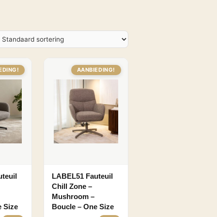
EDING!
AANBIEDING!
teuil
LABEL51 Fauteuil
Chill Zone –
Mushroom –
 Size
Boucle – One Size