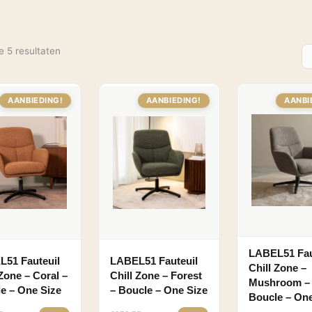
e 5 resultaten
AANBIEDING!
AANBIEDING!
AANBI
LABEL51 Fau
51 Fauteuil
LABEL51 Fauteuil
Chill Zone –
 Zone – Coral –
Chill Zone – Forest
Mushroom –
e – One Size
– Boucle – One Size
Boucle – One