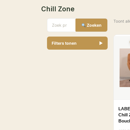
Chill Zone
Toont all
Zoeken
Filters tonen
▼
€
Minimale prijs
Maximale prijs
-
LABEL
Chill
Breedte
Boucl
68