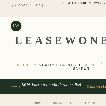
✓ MEUBELS UIT VT WONEN
INLOGGEN
F.A.Q
◆
✓ VERZENDING UIT NEDERLANDS M
✓ 2 JAAR FABRIEKSGARANTI
✓ VOOR 17:00 BESTELD, VANDAAG 
✓ MEUBELS UIT VT WONEN
LW
LEASEWON
◆
◆
MEUBELS
VERLICHTING
STOELEN EN
BANKEN
30%
korting op elk derde artikel
Shop vand
◈
Home
/ Product Meubel serie / Chill Zone