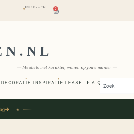
INLOGGEN
AGAZIJN
0
◆
E
VERZONDEN
EN.NL
— Meubels met karakter, wonen op jouw manier —
◆
◆
DECORATIE
INSPIRATIE
LEASE
F.A.Q
aag
◈