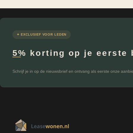
Meubel Serie
Chill Zone
Vulling
Schuim
Wielen
✦ EXCLUSIEF VOOR LEDEN
0
Zit Hoogte
5% korting op je eerste 
46
Zit Diepte
45
Schrijf je in op de nieuwsbrief en ontvang als eerste onze aanbi
FILTEREN