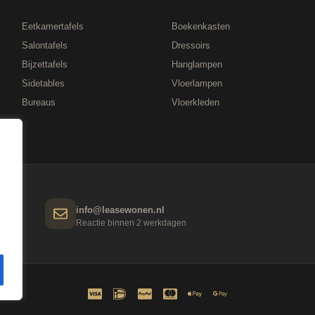
Eetkamertafels
Boekenkasten
Salontafels
Dressoirs
Bijzettafels
Hanglampen
Sidetables
Vloerlampen
Bureaus
Vloerkleden
info@leasewonen.nl
n
Reactie binnen 2 werkdagen