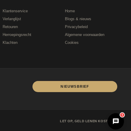
Klantenservice
Home
Verlanglijst
Blogs & nieuws
Retouren
Privacybeleid
Herroepingsrecht
Algemene voorwaarden
Klachten
Cookies
NIEUWSBRIEF
D-Fokker
1
LET OP, GELD LENEN KOST GELD