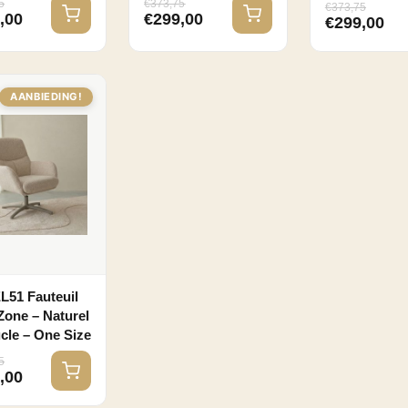
5
€
373,75
€
373,75
,00
€
299,00
€
299,00
AANBIEDING!
51 Fauteuil
 Zone – Naturel
cle – One Size
5
,00