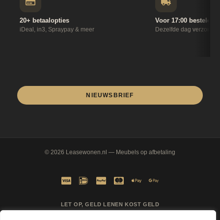
20+ betaalopties
Voor 17:00 besteld
iDeal, in3, Spraypay & meer
Dezelfde dag verzonde
NIEUWSBRIEF
© 2026
Leasewonen.nl
— Meubels op afbetaling
LET OP, GELD LENEN KOST GELD