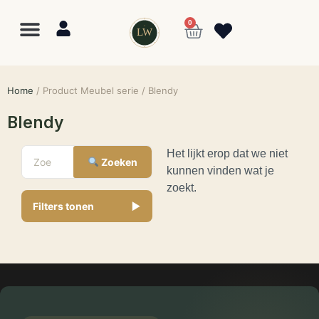
0
LW
Home
/ Product Meubel serie / Blendy
Blendy
Het lijkt erop dat we niet
Zoeken
kunnen vinden wat je
zoekt.
Lewo
⎯
✕
Filters tonen
▼
Online