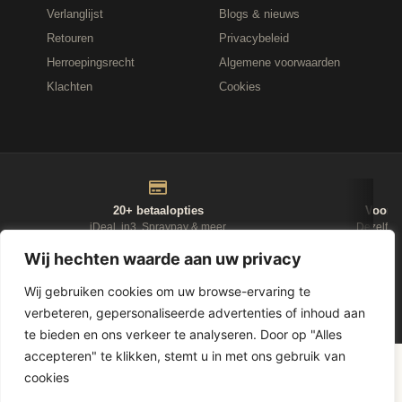
Verlanglijst
Blogs & nieuws
Retouren
Privacybeleid
Herroepingsrecht
Algemene voorwaarden
Klachten
Cookies
20+ betaalopties
Voor 1
iDeal, in3, Spraypay & meer
Dezelfde
Wij hechten waarde aan uw privacy
NIEUWSBRIEF
Wij gebruiken cookies om uw browse-ervaring te
verbeteren, gepersonaliseerde advertenties of inhoud aan
te bieden en ons verkeer te analyseren. Door op "Alles
accepteren" te klikken, stemt u in met ons gebruik van
D-Fokker
© 2026
Leasewonen.nl
— Meubels op afbetaling
cookies
1