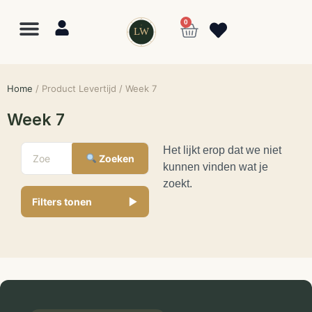
0
LW
Lewo
⎯
✕
Online
Home
/ Product Levertijd / Week 7
Week 7
Het lijkt erop dat we niet
Zoeken
kunnen vinden wat je
zoekt.
Filters tonen
▼