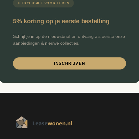
✦ EXCLUSIEF VOOR LEDEN
€
Minimale prijs
Maximale prijs
-
5% korting op je eerste bestelling
FILTEREN
Schrijf je in op de nieuwsbrief en ontvang als eerste onze
aanbiedingen & nieuwe collecties.
INSCHRIJVEN