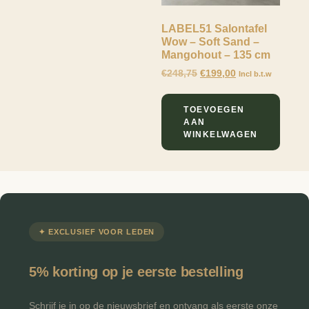
LABEL51 Salontafel
Wow – Soft Sand –
Mangohout – 135 cm
€
248,75
€
199,00
Incl b.t.w
TOEVOEGEN
AAN
WINKELWAGEN
✦ EXCLUSIEF VOOR LEDEN
5% korting op je eerste bestelling
Schrijf je in op de nieuwsbrief en ontvang als eerste onze