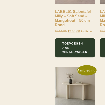
Wow
Wielen
LABEL51 Salontafel
LA
Mavi
Milly – Soft Sand –
Mil
0
Mangohout – 50 cm –
Ma
Milly
FILTEREN
Rond
Ro
€
211,25
€
169,00
€
3
Incl b.t.w
TOEVOEGEN
AAN
WINKELWAGEN
Lewo
Online
Aanbieding!