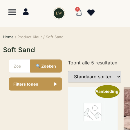
0
LW
Home
/ Product Kleur / Soft Sand
Soft Sand
Toont alle 5 resultaten
Zoeken
Filters tonen
▼
Aanbieding!