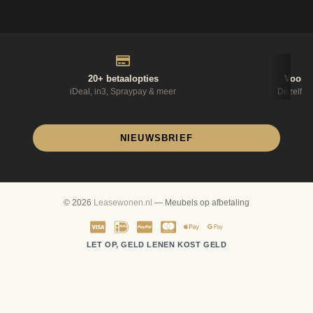
20+ betaalopties
Voor 1
iDeal, in3, Spraypay & meer
Dezelfde
NIEUWSBRIEF
© 2026
Leasewonen.nl
— Meubels op afbetaling
LET OP, GELD LENEN KOST GELD