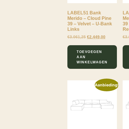
LABEL51 Bank
LA
Merido – Cloud Pine
Me
39 – Velvet – U-Bank
39
Links
Re
€
3.061,25
€
2.449,00
€
3.
TOEVOEGEN
Lewo
AAN
Online
WINKELWAGEN
Aanbieding!