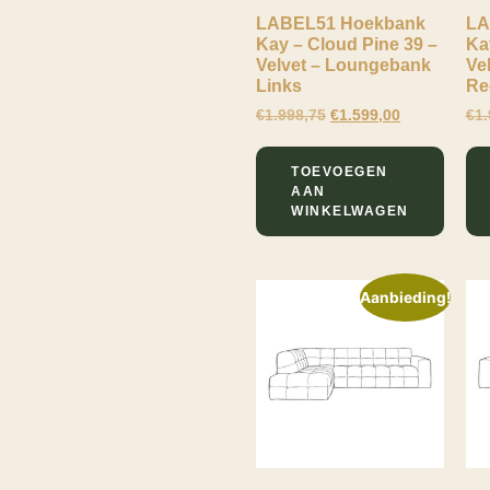
LABEL51 Hoekbank
LA
Kay – Cloud Pine 39 –
Ka
Velvet – Loungebank
Ve
Links
Re
€
1.998,75
€
1.599,00
€
1.
TOEVOEGEN
AAN
WINKELWAGEN
Aanbieding!