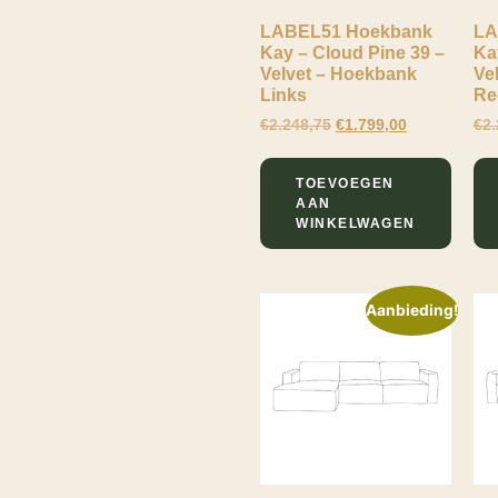
LABEL51 Hoekbank
LA
Kay – Cloud Pine 39 –
Ka
Velvet – Hoekbank
Ve
Links
Re
€
2.248,75
€
1.799,00
€
2.
TOEVOEGEN
AAN
WINKELWAGEN
Aanbieding!