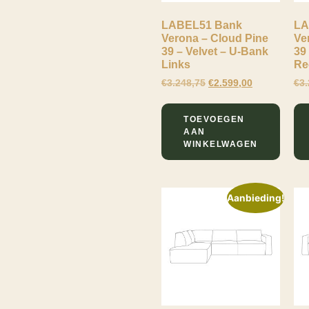
LABEL51 Bank
LA
Verona – Cloud Pine
Ve
39 – Velvet – U-Bank
39
Links
Re
€
3.248,75
€
2.599,00
€
3.
TOEVOEGEN
AAN
WINKELWAGEN
Aanbieding!