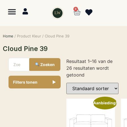
0
LW
Home
/ Product Kleur / Cloud Pine 39
Cloud Pine 39
Resultaat 1–16 van de
Zoeken
26 resultaten wordt
getoond
Filters tonen
▼
Aanbieding!