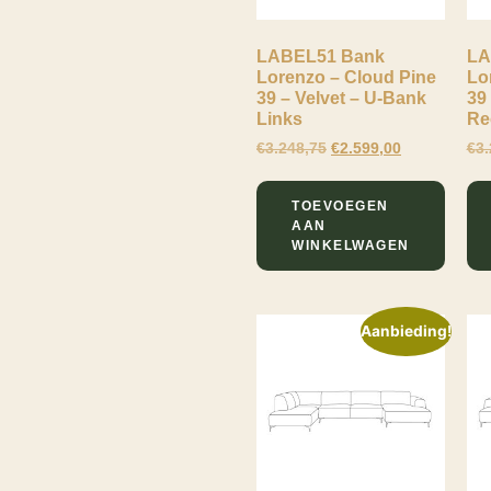
LABEL51 Bank
LA
Lorenzo – Cloud Pine
Lo
39 – Velvet – U-Bank
39
Links
Re
€
3.248,75
€
2.599,00
€
3.
TOEVOEGEN
AAN
WINKELWAGEN
Aanbieding!