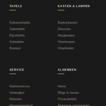
TAFELS
KASTEN & LAMPEN
Eetkamertafels
Boekenkasten
Salontafels
Dressoirs
Bijzettafels
Hanglampen
Sidetables
Vloerlampen
Bureaus
Vloerkleden
SERVICE
ALGEMEEN
Klantenservice
Home
Verlanglijst
Blogs & nieuws
Retouren
Privacybeleid
Herroepingsrecht
Algemene voorwaarden