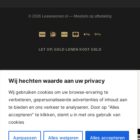
© 2026
Leasewonen.nl
— Meubels op afbetaling
LET OP, GELD LENEN KOST GELD
Wij hechten waarde aan uw privacy
Wij gebruiken cookies om uw browse-ervaring te
verbeteren, gepersonaliseerde advertenties of inhoud aan
te bieden en ons verkeer te analyseren. Door op "Alles
accepteren" te klikken, stemt u in met ons gebruik van
D-Fokker
cookies
Aanpassen
Alles weigeren
Alles accepteren