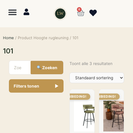
0
LW
Home
/ Product Hoogte rugleuning / 101
101
Toont alle 3 resultaten
Zoeken
Filters tonen
▼
AANBIEDING!
AANBIEDING!
Lewo
⎯
✕
Online