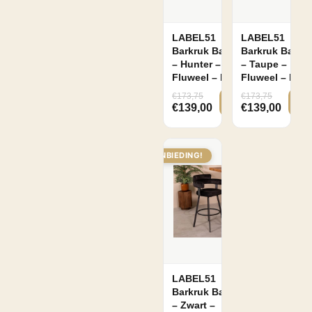
€
Minimale prijs
Maximale prijs
-
LABEL51
LABEL51
Barkruk Bardio
Barkruk Bardio
Breedte
– Hunter –
– Taupe –
Fluweel – Hoog
Fluweel – Hoo
56
Draagvermogen
€
173,75
€
173,75
€
139,00
€
139,00
120
Hoogte
101
AANBIEDING!
Hoogte
Rugleuning
101
Kleur
Zwart
Levertijd
Hunter
2 - 4 werkdagen
Materiaal
LABEL51
Taupe
Barkruk Bardio
Fluweel
– Zwart –
Materiaal