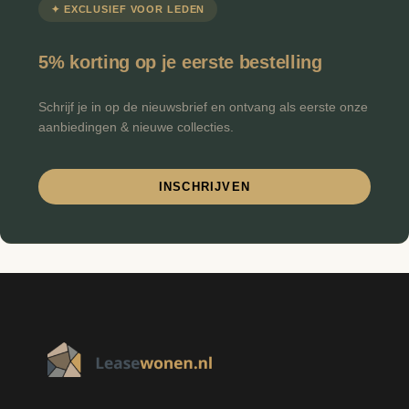
✦ EXCLUSIEF VOOR LEDEN
€
Minimale prijs
Maximale prijs
-
5% korting op je eerste bestelling
FILTEREN
Schrijf je in op de nieuwsbrief en ontvang als eerste onze
aanbiedingen & nieuwe collecties.
INSCHRIJVEN