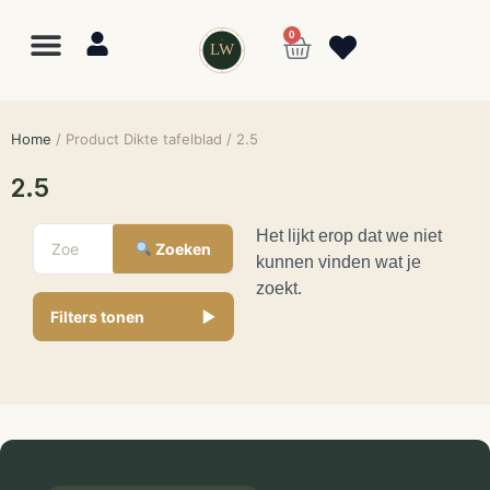
0
LW
Lewo
⎯
✕
Online
Home
/ Product Dikte tafelblad / 2.5
2.5
Het lijkt erop dat we niet
Zoeken
kunnen vinden wat je
zoekt.
Filters tonen
▼