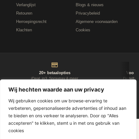
Verlanglijst
Blogs & nieuws
Retouren
Privacybeleid
Herroepingsrecht
Algemene voorwaarden
Klachten
Cookies
20+ betaalopties
Voor 1
iDeal, in3, Spraypay & meer
Dezelfde
Wij hechten waarde aan uw privacy
NIEUWSBRIEF
Wij gebruiken cookies om uw browse-ervaring te
verbeteren, gepersonaliseerde advertenties of inhoud aan
te bieden en ons verkeer te analyseren. Door op "Alles
accepteren" te klikken, stemt u in met ons gebruik van
D-Fokker
© 2026
Leasewonen.nl
— Meubels op afbetaling
cookies
1