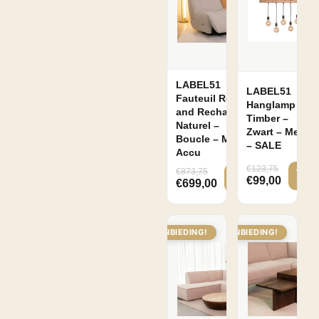
LABEL51
LABEL51
Fauteuil Relax
Hanglamp
and Recharge –
Timber –
Naturel –
Zwart – Metaal
Boucle – Met
– SALE
Accu
€
123,75
€
873,75
€
99,00
€
699,00
AANBIEDING!
AANBIEDING!