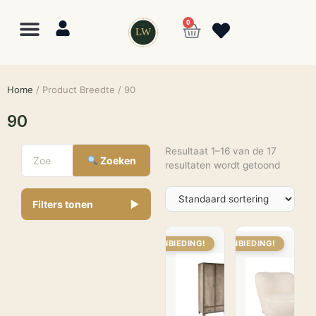
0
LW
Home
/ Product Breedte / 90
90
Resultaat 1–16 van de 17
Zoeken
resultaten wordt getoond
Filters tonen
▼
AANBIEDING!
AANBIEDING!