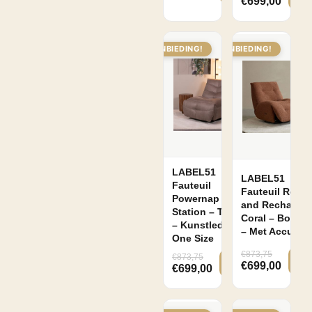
€
699,00
AANBIEDING!
AANBIEDING!
LABEL51
LABEL51
Fauteuil
Fauteuil Relax
Powernap
and Recharge 
Station – Taupe
Coral – Boucle
– Kunstleder –
– Met Accu
One Size
€
873,75
€
873,75
€
699,00
€
699,00