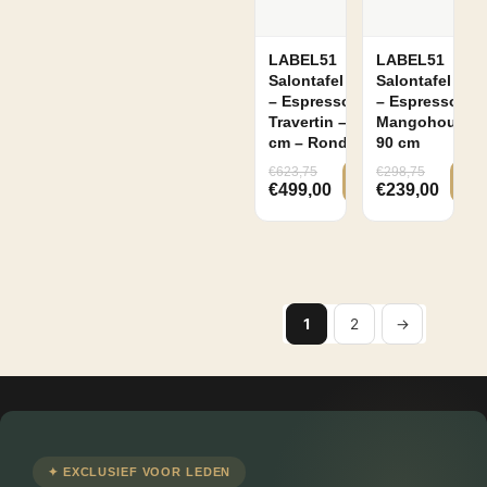
LABEL51
LABEL51
Salontafel Bowl
Salontafel Ski
– Espresso –
– Espresso –
Travertin – 90
Mangohout –
cm – Rond
90 cm
€
623,75
€
298,75
€
499,00
€
239,00
1
2
→
✦ EXCLUSIEF VOOR LEDEN