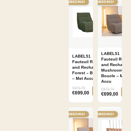
AANBIEDING!
AANBIEDING!
LABEL51
LABEL51
Fauteuil Relax
Fauteuil Relax
and Recharge 
and Recharge –
Mushroom –
Forest – Boucle
Boucle – Met
– Met Accu
Accu
€
873,75
€
873,75
€
699,00
€
699,00
AANBIEDING!
AANBIEDING!