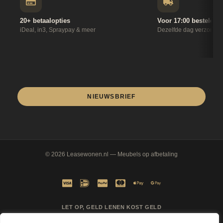
20+ betaalopties
Voor 17:00 besteld
iDeal, in3, Spraypay & meer
Dezelfde dag verzonde
NIEUWSBRIEF
© 2026
Leasewonen.nl
— Meubels op afbetaling
LET OP, GELD LENEN KOST GELD