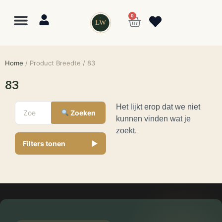
0
LW
Home
/ Product Breedte / 83
83
Het lijkt erop dat we niet
Zoeken
kunnen vinden wat je
zoekt.
Lewo
⎯
✕
Filters tonen
▼
Online