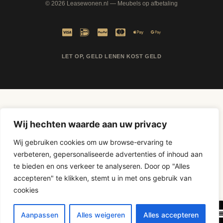
© 2026
Leasewonen.nl
— Meubels op afbetaling
LET OP, GELD LENEN KOST GELD
Wij hechten waarde aan uw privacy
Wij gebruiken cookies om uw browse-ervaring te
verbeteren, gepersonaliseerde advertenties of inhoud aan
te bieden en ons verkeer te analyseren. Door op "Alles
D-Fokker
accepteren" te klikken, stemt u in met ons gebruik van
cookies
Aanpassen
Alles weigeren
Alles accepteren