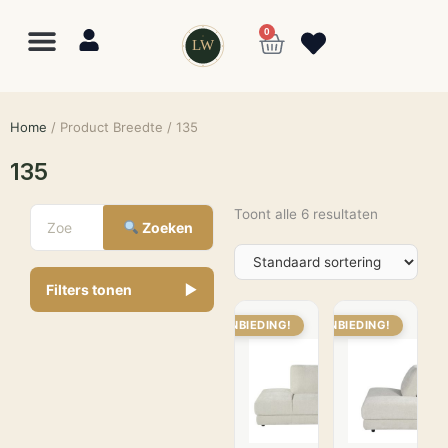
0
LW
Home
/ Product Breedte / 135
135
Toont alle 6 resultaten
Zoeken
Filters tonen
▼
AANBIEDING!
AANBIEDING!
Lewo
⎯
✕
Online