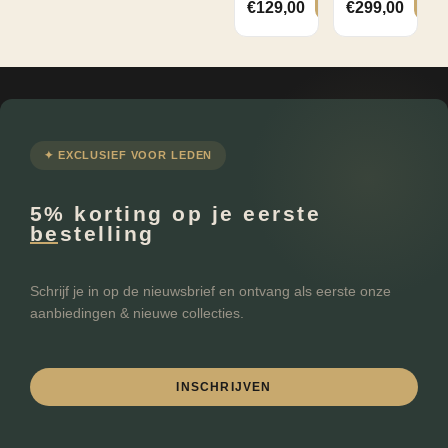
Polyetherschuim
€
129,00
€
299,00
Wielen
0
Zit Hoogte
40
Zit Diepte
54
✦ EXCLUSIEF VOOR LEDEN
FILTEREN
5% korting op je eerste
bestelling
Schrijf je in op de nieuwsbrief en ontvang als eerste onze
aanbiedingen & nieuwe collecties.
INSCHRIJVEN