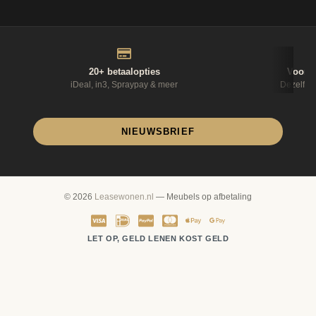
20+ betaalopties
Voor 1
iDeal, in3, Spraypay & meer
Dezelfde
NIEUWSBRIEF
© 2026
Leasewonen.nl
— Meubels op afbetaling
LET OP, GELD LENEN KOST GELD