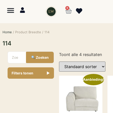
0
LW
Home
/ Product Breedte / 114
114
Toont alle 4 resultaten
Zoeken
Filters tonen
▼
Aanbieding!