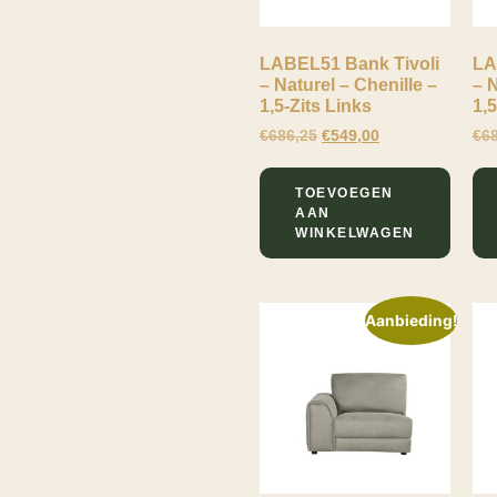
€
Minimale prijs
Maximale prijs
-
LABEL51 Bank Tivoli
LA
– Naturel – Chenille –
– N
Breedte
1,5-Zits Links
1,
€
686,25
€
549,00
€
6
114
Draagvermogen
150
TOEVOEGEN
Hoogte
AAN
WINKELWAGEN
83
Hoogte
Armleuning
58
Aanbieding!
Hoogte
Rugleuning
58
Kleur
Naturel
Levertijd
Taupe