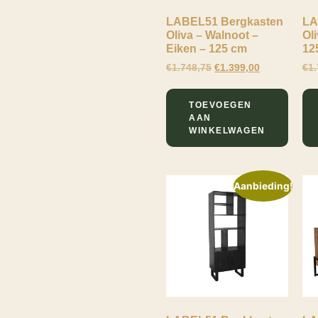
Mangohout
Naturel
Materiaal
Op aanvraag
LABEL51 Bergkasten
LA
Onderstel
Metaal
Walnoot
Oliva – Walnoot –
Oli
Eiken – 125 cm
12
Eiken
Metaal
Materiaal Poten
€
1.748,75
€
1.399,00
€
1.
Hout
Metaal
Meubel Serie
TOEVOEGEN
Hout
AAN
Brussels
Zit Hoogte
WINKELWAGEN
Bolivia
45
Zit Diepte
Fence
Aanbieding!
61
Jule
FILTEREN
Oliva
Santos