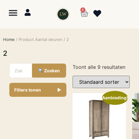
0
LW
Home
/ Product Aantal deuren / 2
2
Toont alle 9 resultaten
Zoeken
Filters tonen
▼
Aanbieding!