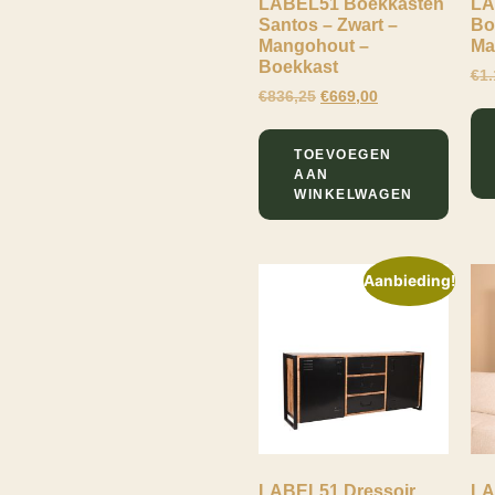
LABEL51 Boekkasten
LA
Santos – Zwart –
Bo
Mangohout –
Ma
Boekkast
€
1.
€
836,25
€
669,00
Lewo
Online
TOEVOEGEN
AAN
WINKELWAGEN
Aanbieding!
LABEL51 Dressoir
LA