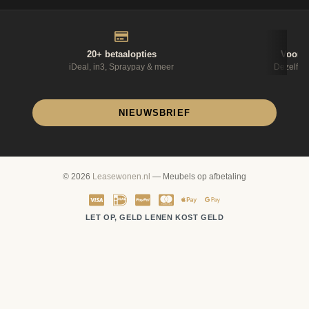
20+ betaalopties
Voor 1
iDeal, in3, Spraypay & meer
Dezelfde
NIEUWSBRIEF
© 2026
Leasewonen.nl
— Meubels op afbetaling
LET OP, GELD LENEN KOST GELD