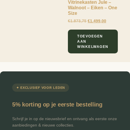
Vitrinekasten Jule –
Walnoot – Eiken – One
Size
€
1.873,75
€
1.499,00
TOEVOEGEN
AAN
WINKELWAGEN
✦ EXCLUSIEF VOOR LEDEN
5% korting op je eerste bestelling
Schrijf je in op de nieuwsbrief en ontvang als eerste onze
aanbiedingen & nieuwe collecties.