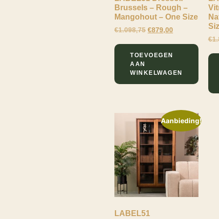
Brussels – Rough –
Vit
Mangohout – One Size
Na
Si
€
1.098,75
€
879,00
€
1.
TOEVOEGEN
AAN
WINKELWAGEN
Aanbieding!
LABEL51